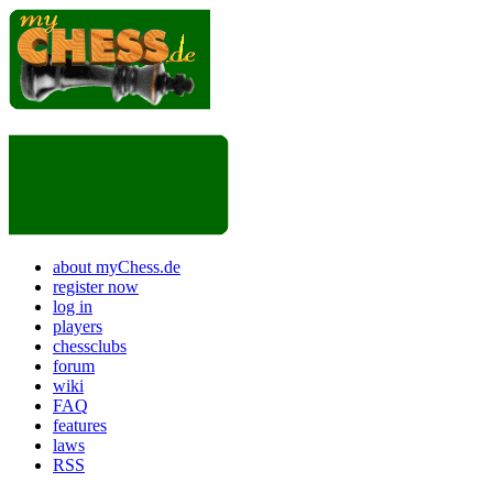
about myChess.de
register now
log in
players
chessclubs
forum
wiki
FAQ
features
laws
RSS