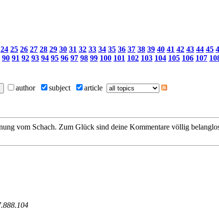
24
25
26
27
28
29
30
31
32
33
34
35
36
37
38
39
40
41
42
43
44
45
90
91
92
93
94
95
96
97
98
99
100
101
102
103
104
105
106
107
10
author
subject
article
Ahnung vom Schach. Zum Glück sind deine Kommentare völlig belanglos,
7.888.104