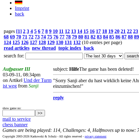
Imprint
back
pages
[1]
2
3
4
5
6
7
8
9
10
11
12
13
14
15
16
17
18
19
20
21
22
23
68
69
70
71
72
73
74
75
76
77
78
79
80
81
82
83
84
85
86
87
88
89
124
125
126
127
128
129
130
131
132
(10 entries per page)
read articles
new thread
topic index
back
search for:
Aufpasser III
subject:
Hilfe
The game has been deleted!
03-09-11, 08:34pm
on Artikel
Und der Turm
"Sorry Sanji aber du hast wirklich keine 
ist weg
from
Sanji
einzumischen!"
reply
show game no:
mail to service
chess banner
Games are being played: 114, Challenges: 4, Halfmoves up to now: 
Copyright 2003-2026 Karkowski & Schulz - All rights reserved -
privacy statement