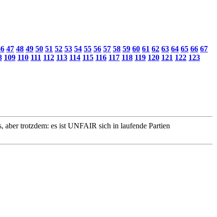
46
47
48
49
50
51
52
53
54
55
56
57
58
59
60
61
62
63
64
65
66
67
8
109
110
111
112
113
114
115
116
117
118
119
120
121
122
123
 aber trotzdem: es ist UNFAIR sich in laufende Partien