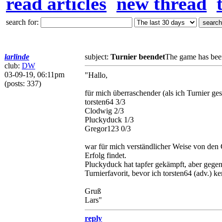
read articles
new thread
search for:
larlinde
subject:
Turnier beendet
The game has bee
club:
DW
03-09-19, 06:11pm
"Hallo,
(posts: 337)
für mich überraschender (als ich Turnier gest
torsten64 3/3
Clodwig 2/3
Pluckyduck 1/3
Gregor123 0/3
war für mich verständlicher Weise von den G
Erfolg findet.
Pluckyduck hat tapfer gekämpft, aber gegen
Turnierfavorit, bevor ich torsten64 (adv.) 
Gruß
Lars"
reply