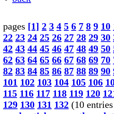
pages
[1]
2
3
4
5
6
7
8
9
10
22
23
24
25
26
27
28
29
30
42
43
44
45
46
47
48
49
50
62
63
64
65
66
67
68
69
70
82
83
84
85
86
87
88
89
90
101
102
103
104
105
106
1
115
116
117
118
119
120
12
129
130
131
132
(10 entries