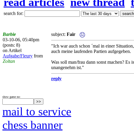
read articles
new thread
search for:
Barbie
subject:
Fair
03-10-06, 05:40pm
(posts: 8)
"Ich war auch schon ´mal in einer Situation
on Artikel
auch meine laufenden Partien aufgegeben.
Aufgabe/Fleury
from
Zoltan
Was soll man/frau dann sonst machen? Es ist
unangenehm ist."
reply
show game no:
mail to service
chess banner