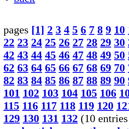
pages
[1]
2
3
4
5
6
7
8
9
10
22
23
24
25
26
27
28
29
30
42
43
44
45
46
47
48
49
50
62
63
64
65
66
67
68
69
70
82
83
84
85
86
87
88
89
90
101
102
103
104
105
106
1
115
116
117
118
119
120
12
129
130
131
132
(10 entries