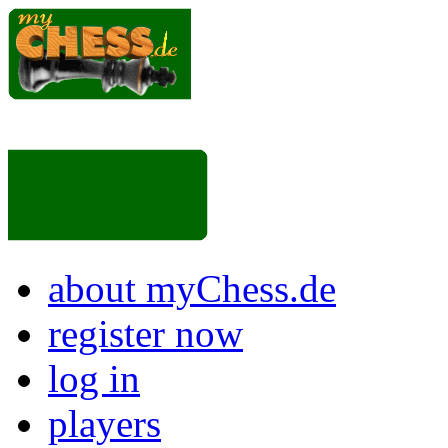
about myChess.de
register now
log in
players