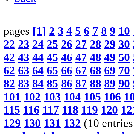
pages
[1]
2
3
4
5
6
7
8
9
10
22
23
24
25
26
27
28
29
30
42
43
44
45
46
47
48
49
50
62
63
64
65
66
67
68
69
70
82
83
84
85
86
87
88
89
90
101
102
103
104
105
106
1
115
116
117
118
119
120
12
129
130
131
132
(10 entries