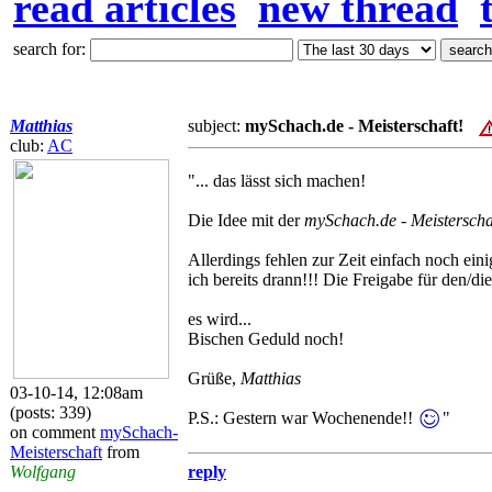
read articles
new thread
search for:
Matthias
subject:
mySchach.de - Meisterschaft!
club:
AC
"... das lässt sich machen!
Die Idee mit der
mySchach.de - Meisterscha
Allerdings fehlen zur Zeit einfach noch ein
ich bereits drann!!! Die Freigabe für den/
es wird...
Bischen Geduld noch!
Grüße,
Matthias
03-10-14, 12:08am
(posts: 339)
P.S.: Gestern war Wochenende!!
"
on comment
mySchach-
Meisterschaft
from
Wolfgang
reply