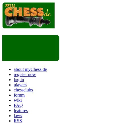
about myChess.de
register now
log in
players
chessclubs
forum
wiki
FAQ
features
laws
RSS