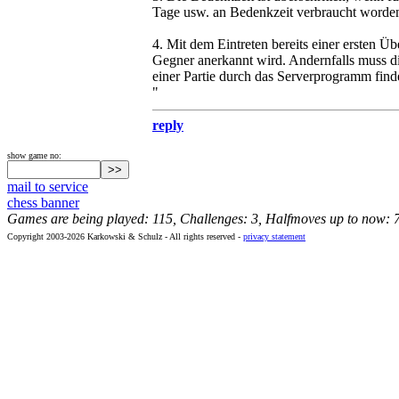
Tage usw. an Bedenkzeit verbraucht worden
4. Mit dem Eintreten bereits einer ersten Ü
Gegner anerkannt wird. Andernfalls muss d
einer Partie durch das Serverprogramm findet
"
reply
show game no:
mail to service
chess banner
Games are being played: 115, Challenges: 3, Halfmoves up to now: 
Copyright 2003-2026 Karkowski & Schulz - All rights reserved -
privacy statement