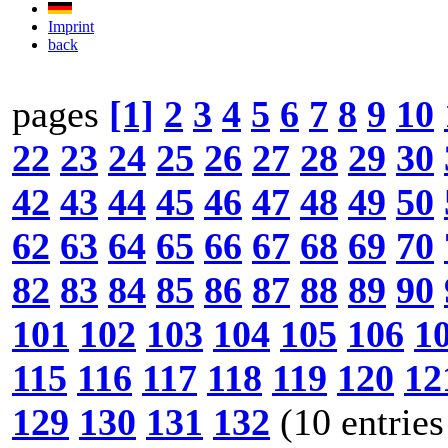
Imprint
back
pages
[1]
2
3
4
5
6
7
8
9
10
22
23
24
25
26
27
28
29
30
42
43
44
45
46
47
48
49
50
62
63
64
65
66
67
68
69
70
82
83
84
85
86
87
88
89
90
101
102
103
104
105
106
1
115
116
117
118
119
120
12
129
130
131
132
(10 entries