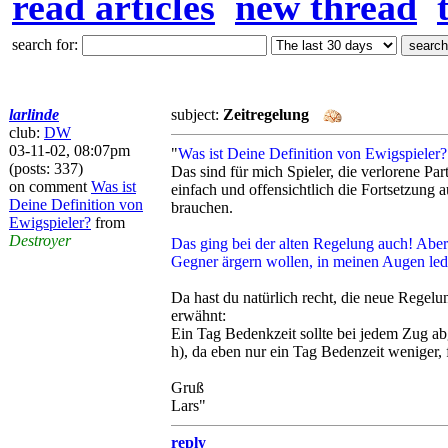
read articles
new thread
search for:
larlinde
subject:
Zeitregelung
club:
DW
03-11-02, 08:07pm
"
Was ist Deine Definition von Ewigspieler?
(posts: 337)
Das sind für mich Spieler, die verlorene Par
on comment
Was ist
einfach und offensichtlich die Fortsetzung au
Deine Definition von
brauchen.
Ewigspieler?
from
Destroyer
Das ging bei der alten Regelung auch! Abe
Gegner ärgern wollen, in meinen Augen ledi
Da hast du natürlich recht, die neue Regelun
erwähnt:
Ein Tag Bedenkzeit sollte bei jedem Zug a
h), da eben nur ein Tag Bedenzeit weniger, f
Gruß
Lars"
reply