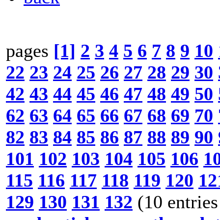
pages
[1]
2
3
4
5
6
7
8
9
10
22
23
24
25
26
27
28
29
30
42
43
44
45
46
47
48
49
50
62
63
64
65
66
67
68
69
70
82
83
84
85
86
87
88
89
90
101
102
103
104
105
106
1
115
116
117
118
119
120
12
129
130
131
132
(10 entries