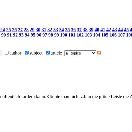
24
25
26
27
28
29
30
31
32
33
34
35
36
37
38
39
40
41
42
43
44
45
90
91
92
93
94
95
96
97
98
99
100
101
102
103
104
105
106
107
10
author
subject
article
ch öffentlich fordern kann.Könnte man nicht z.b.in die grüne Leiste die