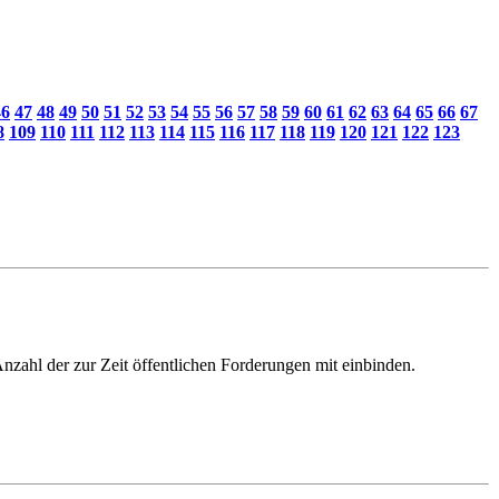
46
47
48
49
50
51
52
53
54
55
56
57
58
59
60
61
62
63
64
65
66
67
8
109
110
111
112
113
114
115
116
117
118
119
120
121
122
123
 Anzahl der zur Zeit öffentlichen Forderungen mit einbinden.