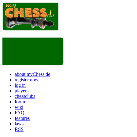
about myChess.de
register now
log in
players
chessclubs
forum
wiki
FAQ
features
laws
RSS