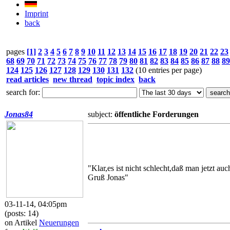
Imprint
back
pages
[1]
2
3
4
5
6
7
8
9
10
11
12
13
14
15
16
17
18
19
20
21
22
23
68
69
70
71
72
73
74
75
76
77
78
79
80
81
82
83
84
85
86
87
88
89
124
125
126
127
128
129
130
131
132
(10 entries per page)
read articles
new thread
topic index
back
search for:
Jonas84
subject:
öffentliche Forderungen
"Klar,es ist nicht schlecht,daß man jetzt au
Gruß Jonas"
03-11-14, 04:05pm
(posts: 14)
on Artikel
Neuerungen