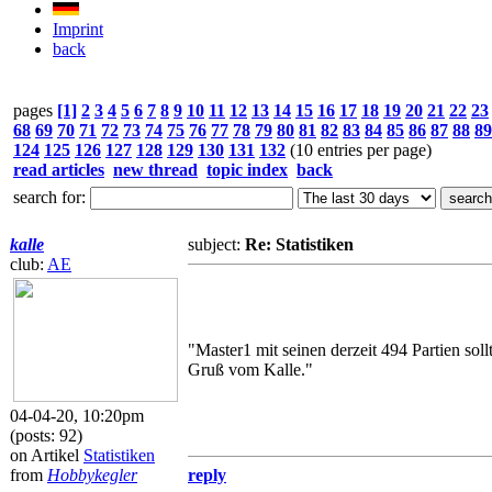
Imprint
back
pages
[1]
2
3
4
5
6
7
8
9
10
11
12
13
14
15
16
17
18
19
20
21
22
23
68
69
70
71
72
73
74
75
76
77
78
79
80
81
82
83
84
85
86
87
88
89
124
125
126
127
128
129
130
131
132
(10 entries per page)
read articles
new thread
topic index
back
search for:
kalle
subject:
Re: Statistiken
club:
AE
"Master1 mit seinen derzeit 494 Partien sol
Gruß vom Kalle."
04-04-20, 10:20pm
(posts: 92)
on Artikel
Statistiken
from
Hobbykegler
reply