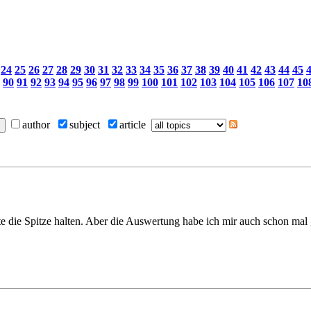
24
25
26
27
28
29
30
31
32
33
34
35
36
37
38
39
40
41
42
43
44
45
90
91
92
93
94
95
96
97
98
99
100
101
102
103
104
105
106
107
10
author
subject
article
lte die Spitze halten. Aber die Auswertung habe ich mir auch schon ma