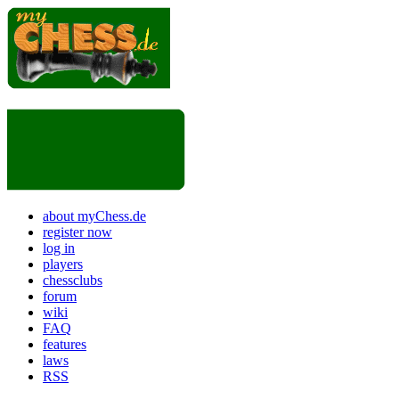
about myChess.de
register now
log in
players
chessclubs
forum
wiki
FAQ
features
laws
RSS