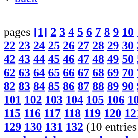
pages
[1]
2
3
4
5
6
7
8
9
10
22
23
24
25
26
27
28
29
30
42
43
44
45
46
47
48
49
50
62
63
64
65
66
67
68
69
70
82
83
84
85
86
87
88
89
90
101
102
103
104
105
106
1
115
116
117
118
119
120
12
129
130
131
132
(10 entries