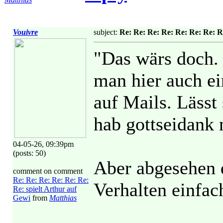
Vouivre
subject:
Re: Re: Re: Re: Re: Re: Re: Re
"Das wärs doch.
man hier auch ei
auf Mails. Lässt 
hab gottseidank 
04-05-26, 09:39pm
(posts: 50)
Aber abgesehen d
comment on comment
Re: Re: Re: Re: Re: Re:
Verhalten einfac
Re: spielt Arthur auf
Gewi
from
Matthias