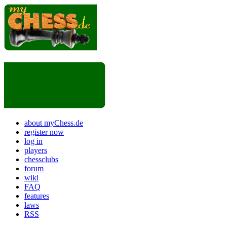
about myChess.de
register now
log in
players
chessclubs
forum
wiki
FAQ
features
laws
RSS