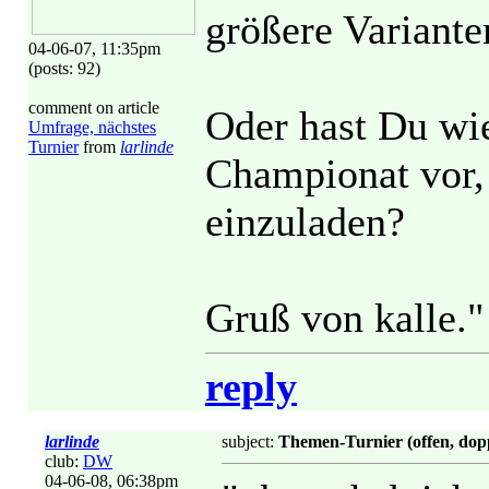
größere Varianten
04-06-07, 11:35pm
(posts: 92)
comment on article
Oder hast Du wie
Umfrage, nächstes
Turnier
from
larlinde
Championat vor,
einzuladen?
Gruß von kalle."
reply
larlinde
subject:
Themen-Turnier (offen, dop
club:
DW
04-06-08, 06:38pm