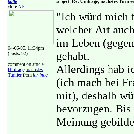
kalle
subject:
Re: Umfrage, nächstes Turnie
club:
AE
"Ich würd mich f
welcher Art auch
im Leben (gegen
04-06-05, 11:34pm
gehabt.
(posts: 92)
comment on article
Allerdings hab i
Umfrage, nächstes
Turnier
from
larlinde
(ich mach bei Fr
mit), deshalb wü
bevorzugen. Bis 
Meinung gebildet