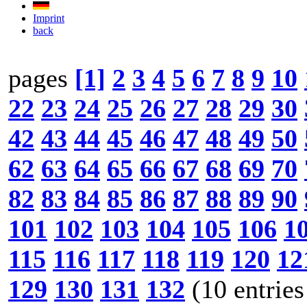
Imprint
back
pages
[1]
2
3
4
5
6
7
8
9
10
22
23
24
25
26
27
28
29
30
42
43
44
45
46
47
48
49
50
62
63
64
65
66
67
68
69
70
82
83
84
85
86
87
88
89
90
101
102
103
104
105
106
1
115
116
117
118
119
120
12
129
130
131
132
(10 entries