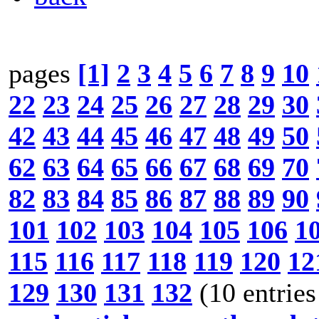
pages
[1]
2
3
4
5
6
7
8
9
10
22
23
24
25
26
27
28
29
30
42
43
44
45
46
47
48
49
50
62
63
64
65
66
67
68
69
70
82
83
84
85
86
87
88
89
90
101
102
103
104
105
106
1
115
116
117
118
119
120
12
129
130
131
132
(10 entries