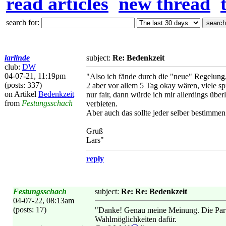
read articles
new thread
search for:
larlinde
subject:
Re: Bedenkzeit
club:
DW
04-07-21, 11:19pm
"Also ich fände durch die "neue" Regelung
(posts: 337)
2 aber vor allem 5 Tag okay wären, viele sp
on Artikel
Bedenkzeit
nur fair, dann würde ich mir allerdings übe
from
Festungsschach
verbieten.
Aber auch das sollte jeder selber bestimme
Gruß
Lars"
reply
Festungsschach
subject:
Re: Re: Bedenkzeit
04-07-22, 08:13am
(posts: 17)
"Danke! Genau meine Meinung. Die Partn
Wahlmöglichkeiten dafür.