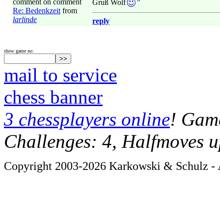
comment on comment
Gruß Wolf
"
Re: Bedenkzeit
from
larlinde
reply
show game no:
mail to service
chess banner
3 chessplayers online
! Game
Challenges: 4, Halfmoves u
Copyright 2003-2026 Karkowski & Schulz - A