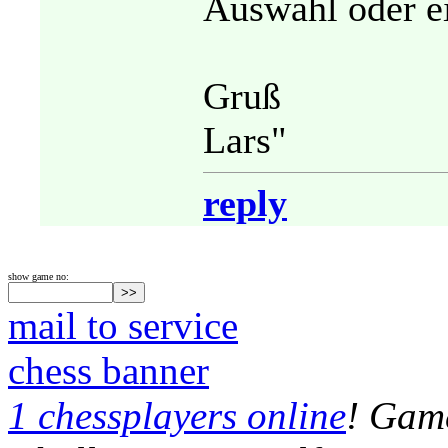
Auswahl oder e
Gruß
Lars"
reply
show game no:
mail to service
chess banner
1 chessplayers online
! Game