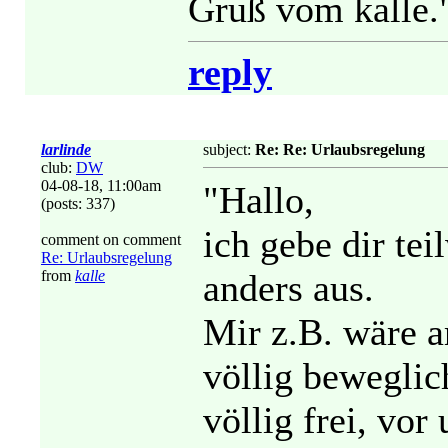
Gruß vom kalle.
reply
larlinde
subject:
Re: Re: Urlaubsregelung
club:
DW
04-08-18, 11:00am
"Hallo,
(posts: 337)
ich gebe dir tei
comment on comment
Re: Urlaubsregelung
from
kalle
anders aus.
Mir z.B. wäre a
völlig beweglic
völlig frei, vo