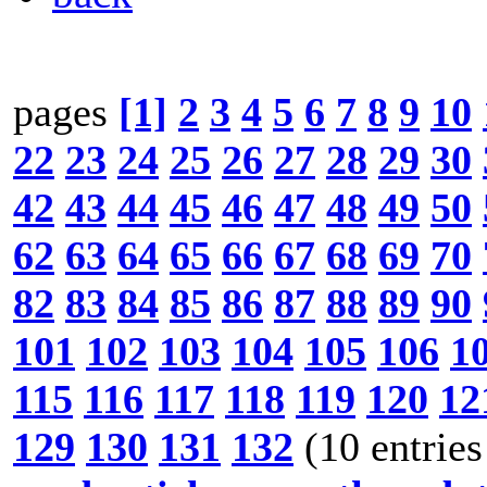
pages
[1]
2
3
4
5
6
7
8
9
10
22
23
24
25
26
27
28
29
30
42
43
44
45
46
47
48
49
50
62
63
64
65
66
67
68
69
70
82
83
84
85
86
87
88
89
90
101
102
103
104
105
106
1
115
116
117
118
119
120
12
129
130
131
132
(10 entries