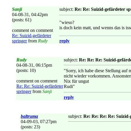
Sanji
subject:
Re: Re: Suizid-gefärdeter sp
04-08-31, 04:42pm
(posts: 61)
"wieso?
is doch kein matt, und wenns das is iss
comment on comment
Re: Suizid-gefärdeter
springer
from
Rudy
reply
Rudy
subject:
Re: Re: Re: Suizid-gefärd
04-08-31, 06:15pm
(posts: 10)
"Sorry, ich habe diese Stellung auf 
nicht wieder vorkommen. Ansonsten 
comment on comment
Nix für ungut
Re: Re: Suizid-gefärdeter
Rudi"
springer
from
Sanji
reply
baltruma
subject:
Re: Re: Re: Re: Suizid-
04-09-03, 07:27pm
(posts: 23)