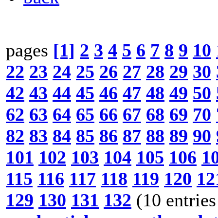
pages
[1]
2
3
4
5
6
7
8
9
10
22
23
24
25
26
27
28
29
30
42
43
44
45
46
47
48
49
50
62
63
64
65
66
67
68
69
70
82
83
84
85
86
87
88
89
90
101
102
103
104
105
106
1
115
116
117
118
119
120
12
129
130
131
132
(10 entries