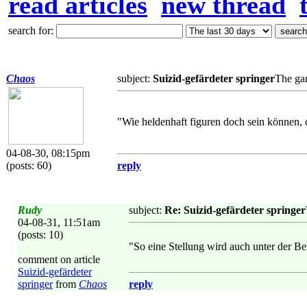
read articles
new thread
search for:
Chaos
subject:
Suizid-gefärdeter springer
The ga
"Wie heldenhaft figuren doch sein können,
04-08-30, 08:15pm
(posts: 60)
reply
Rudy
subject:
Re: Suizid-gefärdeter springer
04-08-31, 11:51am
(posts: 10)
"So eine Stellung wird auch unter der Be
comment on article
Suizid-gefärdeter
springer
from
Chaos
reply