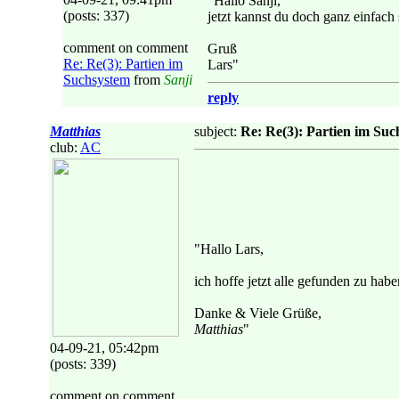
"Hallo Sanji,
(posts: 337)
jetzt kannst du doch ganz einfach 
comment on comment
Gruß
Re: Re(3): Partien im
Lars"
Suchsystem
from
Sanji
reply
Matthias
subject:
Re: Re(3): Partien im Su
club:
AC
"Hallo Lars,
ich hoffe jetzt alle gefunden zu hab
Danke & Viele Grüße,
Matthias
"
04-09-21, 05:42pm
(posts: 339)
comment on comment