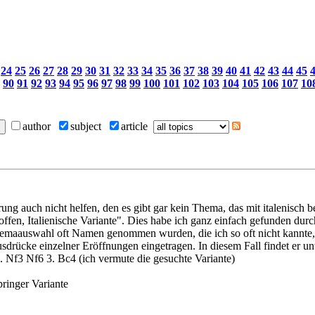
24
25
26
27
28
29
30
31
32
33
34
35
36
37
38
39
40
41
42
43
44
45
90
91
92
93
94
95
96
97
98
99
100
101
102
103
104
105
106
107
10
author
subject
article
rung auch nicht helfen, den es gibt gar kein Thema, das mit italenisch b
offen, Italienische Variante". Dies habe ich ganz einfach gefunden dur
 Themaauswahl oft Namen genommen wurden, die ich so oft nicht kannte, 
usdrücke einzelner Eröffnungen eingetragen. In diesem Fall findet er unt
2. Nf3 Nf6 3. Bc4 (ich vermute die gesuchte Variante)
pringer Variante