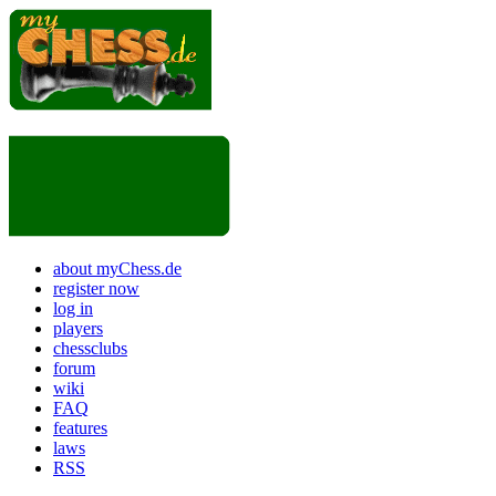
about myChess.de
register now
log in
players
chessclubs
forum
wiki
FAQ
features
laws
RSS