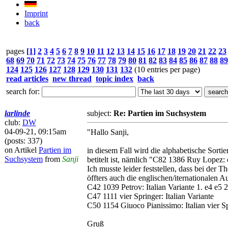
Imprint
back
pages
[1]
2
3
4
5
6
7
8
9
10
11
12
13
14
15
16
17
18
19
20
21
22
23
68
69
70
71
72
73
74
75
76
77
78
79
80
81
82
83
84
85
86
87
88
89
124
125
126
127
128
129
130
131
132
(10 entries per page)
read articles
new thread
topic index
back
search for:
larlinde
subject:
Re: Partien im Suchsystem
club:
DW
04-09-21, 09:15am
"Hallo Sanji,
(posts: 337)
on Artikel
Partien im
in diesem Fall wird die alphabetische Sortie
Suchsystem
from
Sanji
betitelt ist, nämlich "C82 1386 Ruy Lopez: 
Ich musste leider feststellen, dass bei der
öffters auch die englischen/iternationalen A
C42 1039 Petrov: Italian Variante 1. e4 e5 
C47 1111 vier Springer: Italian Variante
C50 1154 Giuoco Pianissimo: Italian vier S
Gruß