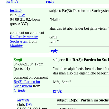
larlinde
reply
larlinde
subject:
Re(3): Partien im Suchsyste
club:
DW
04-09-21, 02:45pm
"Hallo,
(posts: 337)
aha, das ist aber leider bei ganz viele
comment on comment
Re: Re: Partien im
Gruß
Suchsystem
from
Lars "
Matthias
reply
Sanji
subject:
Re: Re(3): Partien im Su
04-09-21, 04:17pm
(posts: 61)
"mit dem alphabetischen dachte ich m
das man also die eigentliche bezeichn
comment on comment
Re(3): Partien im
Mfg, Sanji"
Suchsystem
from
larlinde
reply
larlinde
subject:
Re(5): Partien im Such
club:
DW
04-09-21, 09:41pm