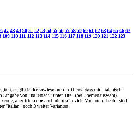
46
47
48
49
50
51
52
53
54
55
56
57
58
59
60
61
62
63
64
65
66
67
8
109
110
111
112
113
114
115
116
117
118
119
120
121
122
123
eginnt, es gibt leider sowieso nur ein Thema dass mit "italenisch"
ch Eingabe von "italienisch" unter Titel. (bei Themenauswahl).
kenne, aber ich kenne auch nicht sehr viele Varianten. Leider sind
er "italian" noch 3 weiter Varianten: