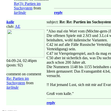
Re(3): Partien im
Suchsystem
from
larlinde
reply
kalle
subject:
Re: Re: Partien im Suchsyste
club:
AE
"Also mal ein Wort vom (Möchte-gern-)T
Die offenen Spiele mit 2.Sf3 und 3.Lc4 
beinhalten, wohl italienische Varianten.
C42 ist auf alle Fälle Russische Verteid
Verteidigung) sein.
C47 ist Vierspringerspiel, auch da mag es 
C50 aber ist sicherlich das, was Du suchs
04-09-24, 02:46pm
auch schon 200 Jahre alt.
(posts: 92)
Die Nummern 1148 bis 1155 beinhalten di
Ideen gemausert: Das Evansgambit 4.b4, 
comment on comment
versucht.
Re: Partien im
Suchsystem
from
!! Hat jemand Lust, sich mit mir auf Eva
larlinde
Gruß vom kalle."
reply