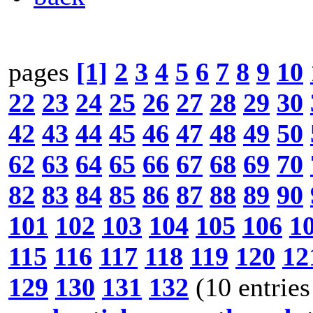
pages
[1]
2
3
4
5
6
7
8
9
10
22
23
24
25
26
27
28
29
30
42
43
44
45
46
47
48
49
50
62
63
64
65
66
67
68
69
70
82
83
84
85
86
87
88
89
90
101
102
103
104
105
106
1
115
116
117
118
119
120
12
129
130
131
132
(10 entries