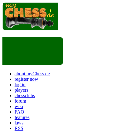
about myChess.de
register now
log in
players
chessclubs
forum
wiki
FAQ
features
laws
RSS