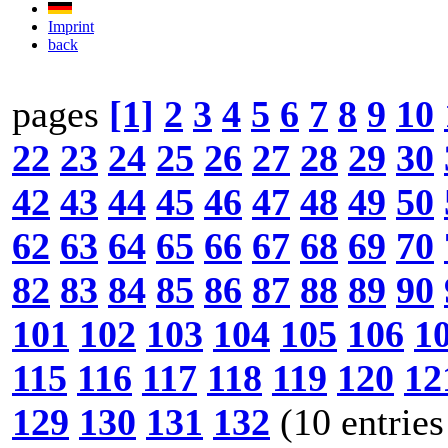
Imprint
back
pages
[1]
2
3
4
5
6
7
8
9
10
22
23
24
25
26
27
28
29
30
42
43
44
45
46
47
48
49
50
62
63
64
65
66
67
68
69
70
82
83
84
85
86
87
88
89
90
101
102
103
104
105
106
1
115
116
117
118
119
120
12
129
130
131
132
(10 entries