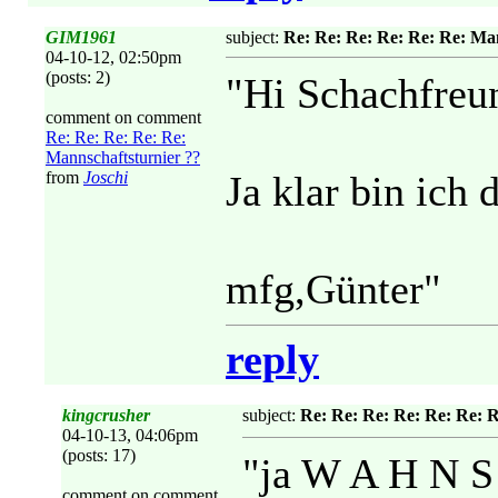
GIM1961
subject:
Re: Re: Re: Re: Re: Re: Ma
04-10-12, 02:50pm
(posts: 2)
"Hi Schachfreu
comment on comment
Re: Re: Re: Re: Re:
Mannschaftsturnier ??
from
Joschi
Ja klar bin ich 
mfg,Günter"
reply
kingcrusher
subject:
Re: Re: Re: Re: Re: Re: 
04-10-13, 04:06pm
(posts: 17)
"ja W A H N S 
comment on comment