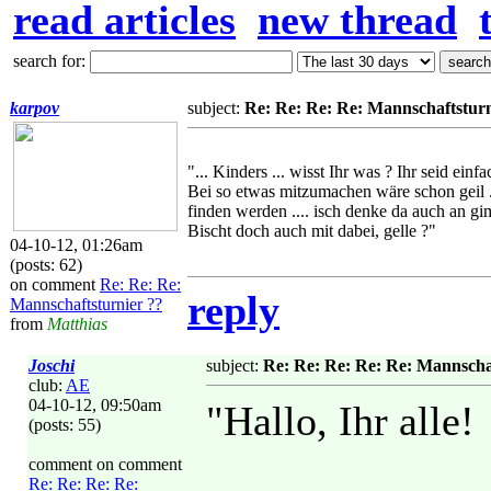
read articles
new thread
search for:
karpov
subject:
Re: Re: Re: Re: Mannschaftsturn
"... Kinders ... wisst Ihr was ? Ihr seid einfa
Bei so etwas mitzumachen wäre schon geil 
finden werden .... isch denke da auch an gi
Bischt doch auch mit dabei, gelle ?"
04-10-12, 01:26am
(posts: 62)
on comment
Re: Re: Re:
reply
Mannschaftsturnier ??
from
Matthias
Joschi
subject:
Re: Re: Re: Re: Re: Mannscha
club:
AE
04-10-12, 09:50am
"Hallo, Ihr alle!
(posts: 55)
comment on comment
Re: Re: Re: Re: