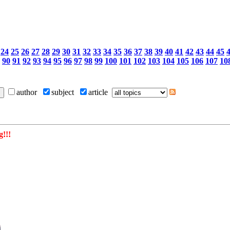
24
25
26
27
28
29
30
31
32
33
34
35
36
37
38
39
40
41
42
43
44
45
90
91
92
93
94
95
96
97
98
99
100
101
102
103
104
105
106
107
10
author
subject
article
!!!