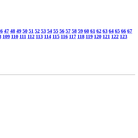
46
47
48
49
50
51
52
53
54
55
56
57
58
59
60
61
62
63
64
65
66
67
8
109
110
111
112
113
114
115
116
117
118
119
120
121
122
123