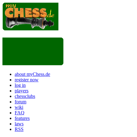
about myChess.de
register now
log in
players
chessclubs
forum
wiki
FAQ
features
laws
RSS