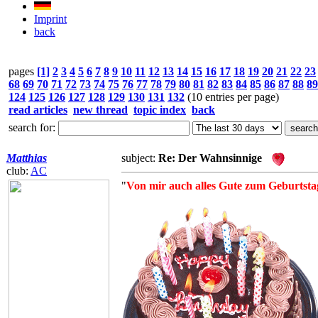
Imprint
back
pages
[1]
2
3
4
5
6
7
8
9
10
11
12
13
14
15
16
17
18
19
20
21
22
23
68
69
70
71
72
73
74
75
76
77
78
79
80
81
82
83
84
85
86
87
88
89
124
125
126
127
128
129
130
131
132
(10 entries per page)
read articles
new thread
topic index
back
search for:
Matthias
subject:
Re: Der Wahnsinnige
club:
AC
"
Von mir auch alles Gute zum Geburtstag