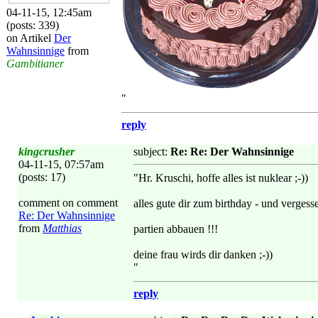
04-11-15, 12:45am
(posts: 339)
on Artikel
Der
Wahnsinnige
from
Gambitianer
"
reply
kingcrusher
subject:
Re: Re: Der Wahnsinnige
04-11-15, 07:57am
(posts: 17)
"Hr. Kruschi, hoffe alles ist nuklear ;-))
comment on comment
alles gute dir zum birthday - und vergesse
Re: Der Wahnsinnige
from
Matthias
partien abbauen !!!
deine frau wirds dir danken ;-))
"
reply