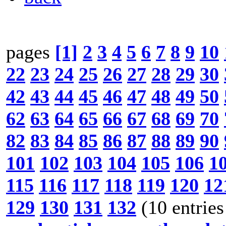
pages
[1]
2
3
4
5
6
7
8
9
10
22
23
24
25
26
27
28
29
30
42
43
44
45
46
47
48
49
50
62
63
64
65
66
67
68
69
70
82
83
84
85
86
87
88
89
90
101
102
103
104
105
106
1
115
116
117
118
119
120
12
129
130
131
132
(10 entries