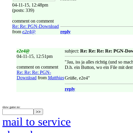
04-11-15, 12:48pm
(posts: 339)
comment on comment
Re: Re: PGN-Download
from
e2e4@
reply
e2e4@
subject:
Re: Re: Re: Re: PGN-Do
04-11-15, 12:51pm
"Jau, iss ja alles richtig (und so m
comment on comment
D.h. ein Button, wo ein File mit de
Re: Re: Re: PGN-
Download
from
Matthias
Grüße, e2e4"
reply
show game no:
mail to service