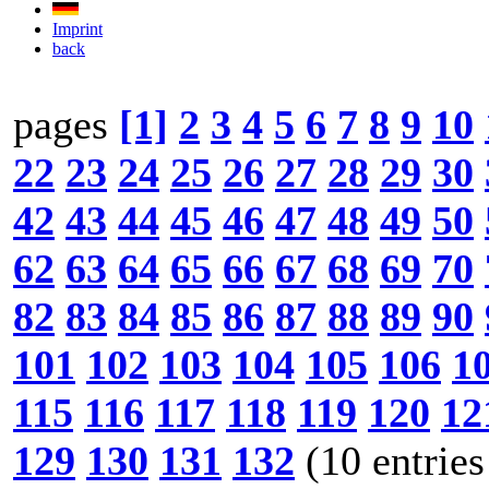
Imprint
back
pages
[1]
2
3
4
5
6
7
8
9
10
22
23
24
25
26
27
28
29
30
42
43
44
45
46
47
48
49
50
62
63
64
65
66
67
68
69
70
82
83
84
85
86
87
88
89
90
101
102
103
104
105
106
1
115
116
117
118
119
120
12
129
130
131
132
(10 entries