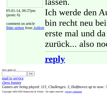
lassen.
Ich werde den A
05-01-14, 06:37pm
(posts: 6)
bin recht neu bei
comment on article
Bitte ziehen
from
Jolilein
erste mal und da
zurück... also n
reply
show game no:
mail to service
chess banner
Games are being played: 115, Challenges: 3, Halfmoves up to now: 
Copyright 2003-2026 Karkowski & Schulz - All rights reserved -
privacy statement