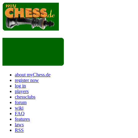
about myChess.de
register now
log in
players
chessclubs
forum
wiki
FAQ
features
laws
RSS