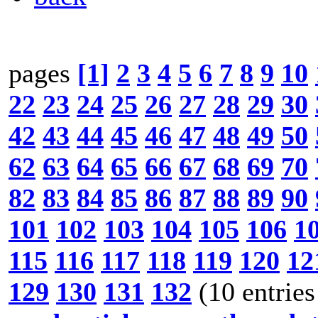
pages
[1]
2
3
4
5
6
7
8
9
10
22
23
24
25
26
27
28
29
30
42
43
44
45
46
47
48
49
50
62
63
64
65
66
67
68
69
70
82
83
84
85
86
87
88
89
90
101
102
103
104
105
106
1
115
116
117
118
119
120
12
129
130
131
132
(10 entries