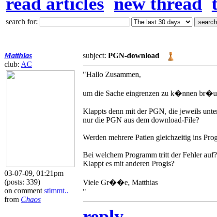
read articles
new thread
search for:
Matthias
subject:
PGN-download
club:
AC
"Hallo Zusammen,
um die Sache eingrenzen zu k�nnen br�uch
Klappts denn mit der PGN, die jeweils unter
nur die PGN aus dem download-File?
Werden mehrere Patien gleichzeitig ins Pro
Bei welchem Programm tritt der Fehler auf?
Klappt es mit anderen Progis?
03-07-09, 01:21pm
(posts: 339)
Viele Gr��e, Matthias
on comment
stimmt..
"
from
Chaos
reply