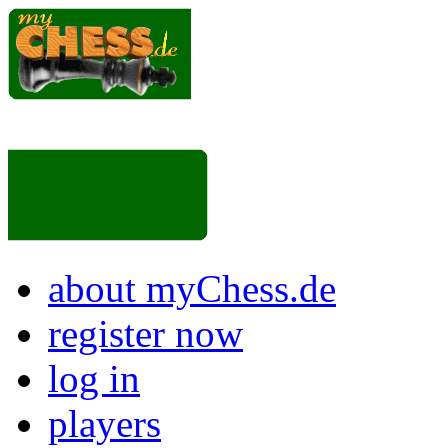
about myChess.de
register now
log in
players