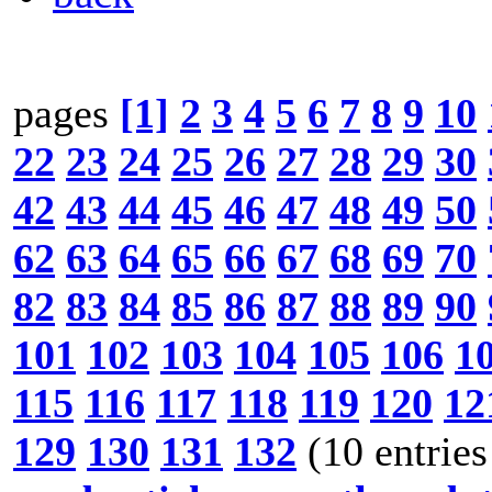
pages
[1]
2
3
4
5
6
7
8
9
10
22
23
24
25
26
27
28
29
30
42
43
44
45
46
47
48
49
50
62
63
64
65
66
67
68
69
70
82
83
84
85
86
87
88
89
90
101
102
103
104
105
106
1
115
116
117
118
119
120
12
129
130
131
132
(10 entries