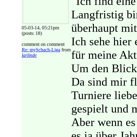
"Ich find ein
Langfristig b
überhaupt mi
05-03-14, 05:21pm
(posts: 18)
Ich sehe hier
comment on comment
Re: mySchach-Liga
from
für meine Akt
larlinde
Um den Blick 
Da sind mir f
Turniere lieb
gespielt und 
Aber wenn es 
es ja über Jah