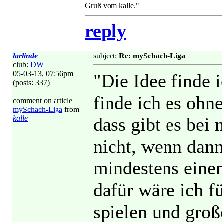
Gruß vom kalle."
reply
larlinde
subject:
Re: mySchach-Liga
club:
DW
05-03-13, 07:56pm
"Die Idee finde i
(posts: 337)
finde ich es ohne
comment on article
mySchach-Liga
from
kalle
dass gibt es be
nicht, wenn dann
mindestens einem
dafür wäre ich fü
spielen und groß