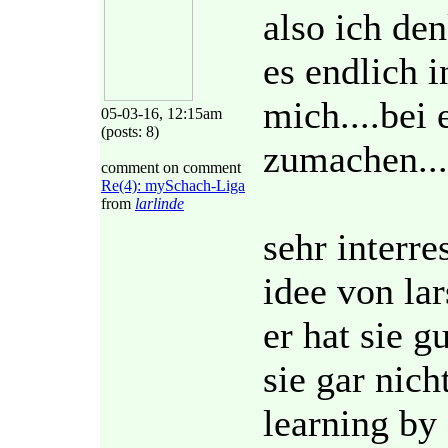
also ich de
es endlich i
mich....bei 
05-03-16, 12:15am
(posts: 8)
zumachen...
comment on comment
Re(4): mySchach-Liga
from
larlinde
sehr interre
idee von la
er hat sie g
sie gar nich
learning by 