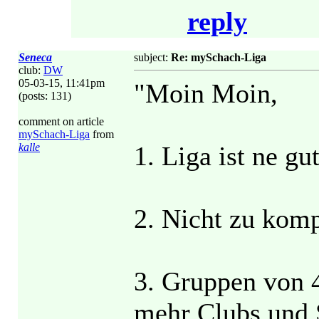
reply
Seneca
subject:
Re: mySchach-Liga
club:
DW
05-03-15, 11:41pm
"Moin Moin,
(posts: 131)
comment on article
mySchach-Liga
from
kalle
1. Liga ist ne gu
2. Nicht zu komp
3. Gruppen von 
mehr Clubs und S