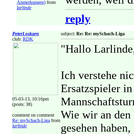
Anmerkungen)
from
larlinde
reply
PeterLoskarn
subject:
Re: Re: mySchach-Liga
club:
RDK
"Hallo Larlinde
Ich verstehe ni
Ersatzspieler i
Mannschaftsturn
05-03-13, 10:16pm
(posts: 38)
Wie wir an den 
comment on comment
Re: mySchach-Liga
from
gesehen haben,
larlinde