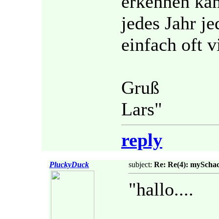
erkennen kan
jedes Jahr je
einfach oft v
Gruß
Lars"
reply
PluckyDuck
subject:
Re: Re(4): myScha
"hallo....