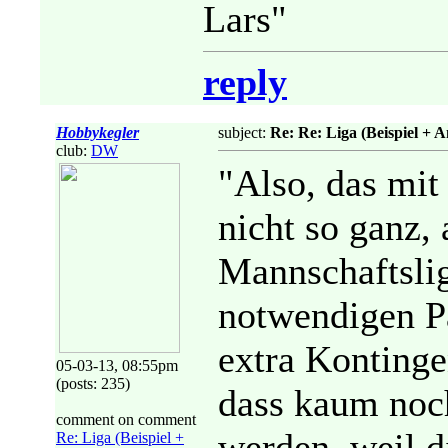
Lars"
reply
Hobbykegler
subject:
Re: Re: Liga (Beispiel +
club:
DW
"Also, das mi
nicht so ganz, 
Mannschaftslig
notwendigen Pa
extra Kontingen
05-03-13, 08:55pm
(posts: 235)
dass kaum noc
comment on comment
werden, weil di
Re: Liga (Beispiel +