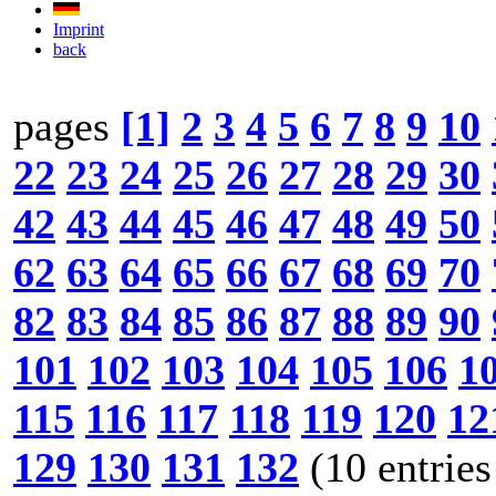
Imprint
back
pages
[1]
2
3
4
5
6
7
8
9
10
22
23
24
25
26
27
28
29
30
42
43
44
45
46
47
48
49
50
62
63
64
65
66
67
68
69
70
82
83
84
85
86
87
88
89
90
101
102
103
104
105
106
1
115
116
117
118
119
120
12
129
130
131
132
(10 entries