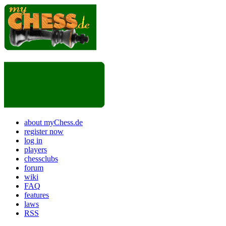
about myChess.de
register now
log in
players
chessclubs
forum
wiki
FAQ
features
laws
RSS