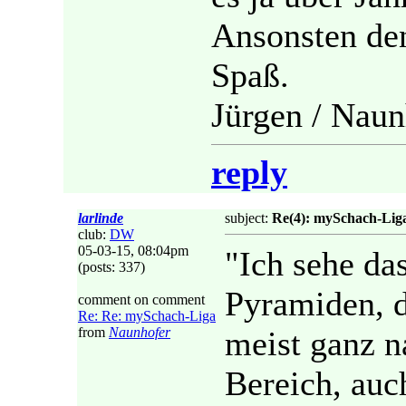
Ansonsten den
Spaß.
Jürgen / Naun
reply
larlinde
subject:
Re(4): mySchach-Lig
club:
DW
05-03-15, 08:04pm
"Ich sehe da
(posts: 337)
Pyramiden, 
comment on comment
Re: Re: mySchach-Liga
from
Naunhofer
meist ganz n
Bereich, auc