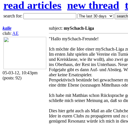
read articles
new thread
search for:
kalle
subject:
mySchach-Liga
club:
AE
"Hallo mySchach-Freunde!
Ich möchte die Idee einer mySchach-Liga zur
Im ersten Jahr spielen alle Vereine ein Tu
und Kreisklasse, wie ihr wollt), also zwei 
ins Oberhaus, der Rest ins Unterhaus. Ne
Folgejahr gibt es dann Auf- und Abstieg. 
05-03-12, 10:43pm
aber keine Ersatzspieler.
(posts: 92)
Perspektivisch bestünde bei gewachsener m
eine dritte Ebene (sozusagen Mittelhaus ode
Ich habe mit Matthias schon Rücksprache geh
schließe mich seiner Meinung an, daß so di
Dies hier geht auch als Mail an alle Clubche
Idee in euren Clubs zu propagieren und zu 
genügend Resonanz würde ich mich in diese