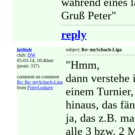
während eines l
Gruß Peter"
reply
larlinde
subject:
Re: mySchach-Liga
club:
DW
05-03-14, 10:40am
"Hmm,
(posts: 337)
dann verstehe 
comment on comment
Re: Re: mySchach-Liga
from
PeterLoskarn
einem Turnier,
hinaus, das fän
ja, das z.B. m
alle 3 bzw. 2 