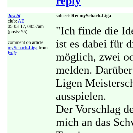
reply
Joschi
subject:
Re: mySchach-Liga
club:
AE
05-03-17, 08:57am
"Ich finde die Id
(posts: 55)
ist es dabei für 
comment on article
mySchach-Liga
from
kalle
möglich, zwei o
melden. Darüber
Ligen Meistersch
ausspielen.
Der Vorschlag d
mich an das Sch