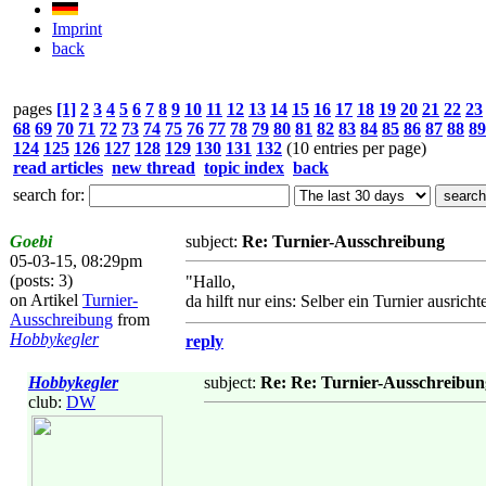
Imprint
back
pages
[1]
2
3
4
5
6
7
8
9
10
11
12
13
14
15
16
17
18
19
20
21
22
23
68
69
70
71
72
73
74
75
76
77
78
79
80
81
82
83
84
85
86
87
88
89
124
125
126
127
128
129
130
131
132
(10 entries per page)
read articles
new thread
topic index
back
search for:
Goebi
subject:
Re: Turnier-Ausschreibung
05-03-15, 08:29pm
(posts: 3)
"Hallo,
on Artikel
Turnier-
da hilft nur eins: Selber ein Turnier ausrich
Ausschreibung
from
Hobbykegler
reply
Hobbykegler
subject:
Re: Re: Turnier-Ausschreibun
club:
DW