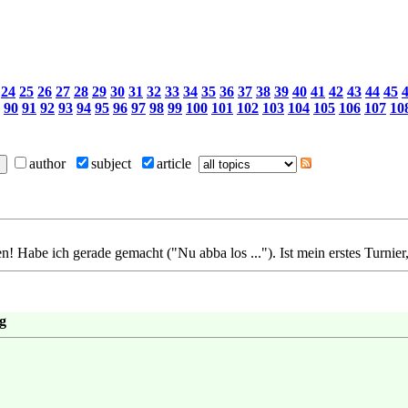
24
25
26
27
28
29
30
31
32
33
34
35
36
37
38
39
40
41
42
43
44
45
90
91
92
93
94
95
96
97
98
99
100
101
102
103
104
105
106
107
10
author
subject
article
ten! Habe ich gerade gemacht ("Nu abba los ..."). Ist mein erstes Turnier
g