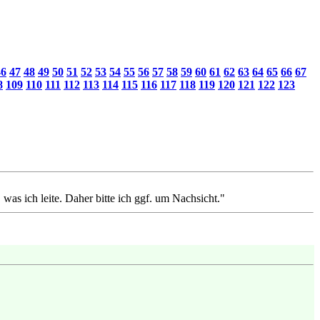
46
47
48
49
50
51
52
53
54
55
56
57
58
59
60
61
62
63
64
65
66
67
8
109
110
111
112
113
114
115
116
117
118
119
120
121
122
123
, was ich leite. Daher bitte ich ggf. um Nachsicht."