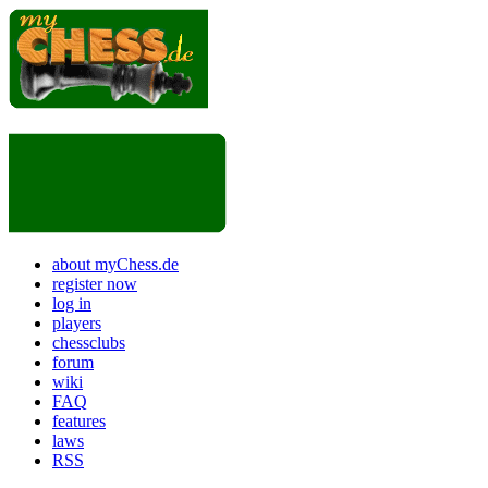
about myChess.de
register now
log in
players
chessclubs
forum
wiki
FAQ
features
laws
RSS