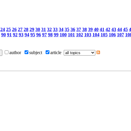
24
25
26
27
28
29
30
31
32
33
34
35
36
37
38
39
40
41
42
43
44
45
90
91
92
93
94
95
96
97
98
99
100
101
102
103
104
105
106
107
10
author
subject
article