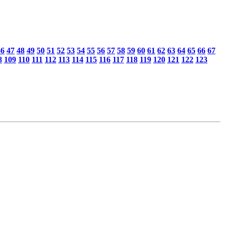
46
47
48
49
50
51
52
53
54
55
56
57
58
59
60
61
62
63
64
65
66
67
8
109
110
111
112
113
114
115
116
117
118
119
120
121
122
123