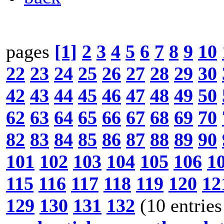
pages
[1]
2
3
4
5
6
7
8
9
10
22
23
24
25
26
27
28
29
30
42
43
44
45
46
47
48
49
50
62
63
64
65
66
67
68
69
70
82
83
84
85
86
87
88
89
90
101
102
103
104
105
106
1
115
116
117
118
119
120
12
129
130
131
132
(10 entries