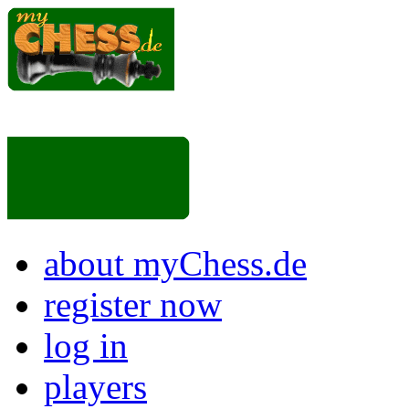
about myChess.de
register now
log in
players