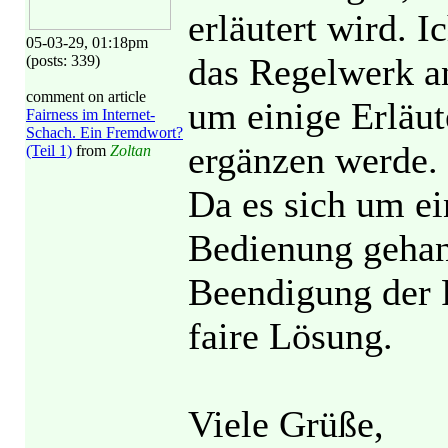
erläutert wird. 
05-03-29, 01:18pm
das Regelwerk an
(posts: 339)
comment on article
um einige Erläu
Fairness im Internet-
Schach. Ein Fremdwort?
ergänzen werde.
(Teil 1)
from
Zoltan
Da es sich um ei
Bedienung gehan
Beendigung der P
faire Lösung.
Viele Grüße,