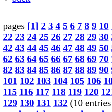
pages
[1]
2
3
4
5
6
7
8
9
10
22
23
24
25
26
27
28
29
30
42
43
44
45
46
47
48
49
50
62
63
64
65
66
67
68
69
70
82
83
84
85
86
87
88
89
90
101
102
103
104
105
106
1
115
116
117
118
119
120
12
129
130
131
132
(10 entries