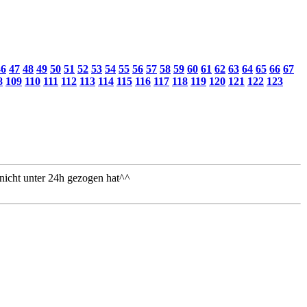
46
47
48
49
50
51
52
53
54
55
56
57
58
59
60
61
62
63
64
65
66
67
8
109
110
111
112
113
114
115
116
117
118
119
120
121
122
123
nicht unter 24h gezogen hat^^