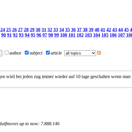
24
25
26
27
28
29
30
31
32
33
34
35
36
37
38
39
40
41
42
43
44
45
90
91
92
93
94
95
96
97
98
99
100
101
102
103
104
105
106
107
10
author
subject
article
gen wird bei jeden zug immer wieder auf 10 tage geschalten wenn man 
 Halfmoves up to now: 7.888.146