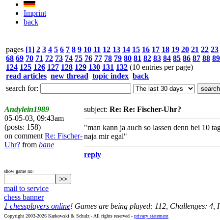
Imprint
back
pages
[1]
2
3
4
5
6
7
8
9
10
11
12
13
14
15
16
17
18
19
20
21
22
23
68
69
70
71
72
73
74
75
76
77
78
79
80
81
82
83
84
85
86
87
88
89
124
125
126
127
128
129
130
131
132
(10 entries per page)
read articles
new thread
topic index
back
search for:
Andylein1989
subject:
Re: Re: Fischer-Uhr?
05-05-03, 09:43am
(posts: 158)
"man kann ja auch so lassen denn bei 10 ta
on comment
Re: Fischer-
naja mir egal"
Uhr?
from
bane
reply
show game no:
mail to service
chess banner
1 chessplayers online
! Games are being played: 112, Challenges: 4,
Copyright 2003-2026 Karkowski & Schulz - All rights reserved -
privacy statement