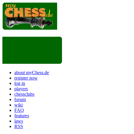
about myChess.de
register now
log in
players
chessclubs
forum
wiki
FAQ
features
laws
RSS