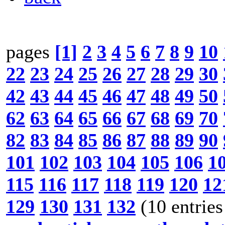
pages
[1]
2
3
4
5
6
7
8
9
10
22
23
24
25
26
27
28
29
30
42
43
44
45
46
47
48
49
50
62
63
64
65
66
67
68
69
70
82
83
84
85
86
87
88
89
90
101
102
103
104
105
106
1
115
116
117
118
119
120
12
129
130
131
132
(10 entries