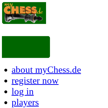
about myChess.de
register now
log in
players