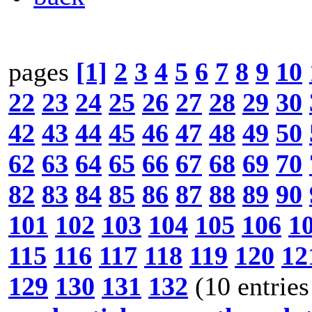
pages
[1]
2
3
4
5
6
7
8
9
10
22
23
24
25
26
27
28
29
30
42
43
44
45
46
47
48
49
50
62
63
64
65
66
67
68
69
70
82
83
84
85
86
87
88
89
90
101
102
103
104
105
106
1
115
116
117
118
119
120
12
129
130
131
132
(10 entries