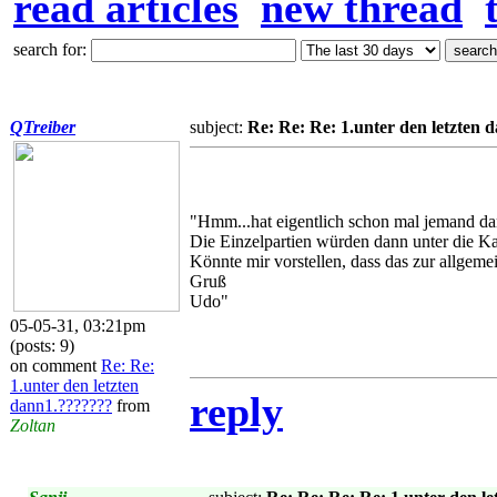
read articles
new thread
search for:
QTreiber
subject:
Re: Re: Re: 1.unter den letzten
"Hmm...hat eigentlich schon mal jemand da
Die Einzelpartien würden dann unter die Ka
Könnte mir vorstellen, dass das zur allgem
Gruß
Udo"
05-05-31, 03:21pm
(posts: 9)
on comment
Re: Re:
1.unter den letzten
reply
dann1.???????
from
Zoltan