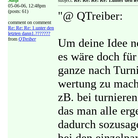
Sanji
subject:
Re: Re: Re: Re: 1.unter den l
05-06-06, 12:48pm
(posts: 61)
"@ QTreiber:
comment on comment
Re: Re: Re: 1.unter den
letzten dann1.???????
from
QTreiber
Um deine Idee n
es wäre doch für
ganze nach Turn
wertung zu mach
zB. bei turnieren
das man alle er
dadurch sozusagen
bei den einzelpa