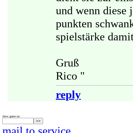
und wenn diese 
punkten schwank
spielstärke dami
Gruß
Rico "
reply
show game no:
mail to service