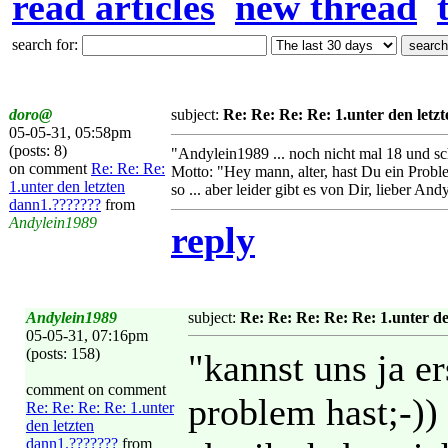
read articles
new thread
search for:
doro@
subject:
Re: Re: Re: Re: 1.unter den let
05-05-31, 05:58pm
(posts: 8)
"Andylein1989 ... noch nicht mal 18 und sch
on comment
Re: Re: Re:
Motto: "Hey mann, alter, hast Du ein Proble
1.unter den letzten
so ... aber leider gibt es von Dir, lieber Andy
dann1.???????
from
Andylein1989
reply
Andylein1989
subject:
Re: Re: Re: Re: Re: 1.unter d
05-05-31, 07:16pm
(posts: 158)
"kannst uns ja e
comment on comment
problem hast;-))
Re: Re: Re: Re: 1.unter
den letzten
dann1.???????
from