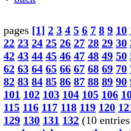
pages
[1]
2
3
4
5
6
7
8
9
10
22
23
24
25
26
27
28
29
30
42
43
44
45
46
47
48
49
50
62
63
64
65
66
67
68
69
70
82
83
84
85
86
87
88
89
90
101
102
103
104
105
106
1
115
116
117
118
119
120
12
129
130
131
132
(10 entries