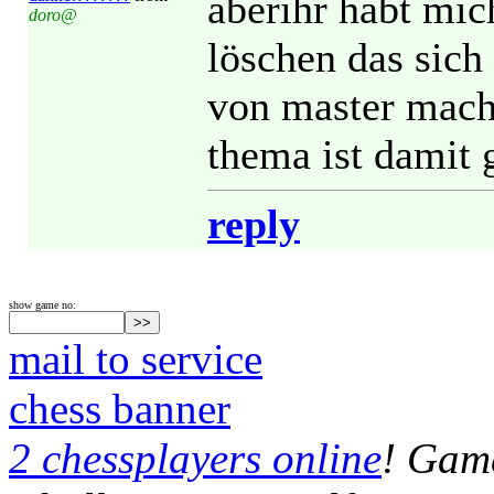
aberihr habt mic
doro@
löschen das sich 
von master macht
thema ist damit 
reply
show game no:
mail to service
chess banner
2 chessplayers online
! Game