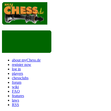
about myChess.de
register now
log in
players
chessclubs
forum
wiki
FAQ
features
laws
RSS