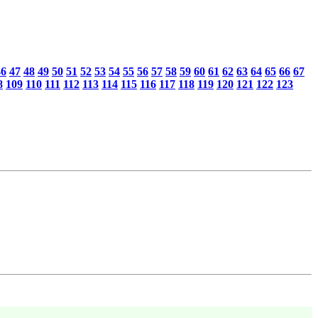
46
47
48
49
50
51
52
53
54
55
56
57
58
59
60
61
62
63
64
65
66
67
8
109
110
111
112
113
114
115
116
117
118
119
120
121
122
123