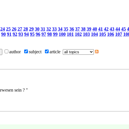
24
25
26
27
28
29
30
31
32
33
34
35
36
37
38
39
40
41
42
43
44
45
90
91
92
93
94
95
96
97
98
99
100
101
102
103
104
105
106
107
10
author
subject
article
gewesen sein ? "