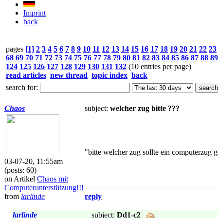
Imprint
back
pages
[1]
2
3
4
5
6
7
8
9
10
11
12
13
14
15
16
17
18
19
20
21
22
23
68
69
70
71
72
73
74
75
76
77
78
79
80
81
82
83
84
85
86
87
88
89
124
125
126
127
128
129
130
131
132
(10 entries per page)
read articles
new thread
topic index
back
search for:
Chaos
subject:
welcher zug bitte ???
"bitte welcher zug sollte ein computerzug 
03-07-20, 11:55am
(posts: 60)
on Artikel
Chaos mit
Computerunterstützung!!!
from
larlinde
reply
larlinde
subject:
Dd1-c2