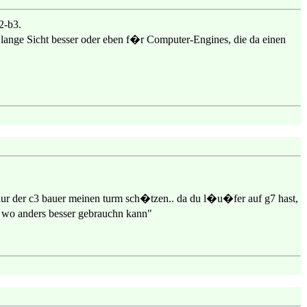
2-b3.
f lange Sicht besser oder eben f�r Computer-Engines, die da einen
 nur der c3 bauer meinen turm sch�tzen.. da du l�u�fer auf g7 hast,
me wo anders besser gebrauchn kann"