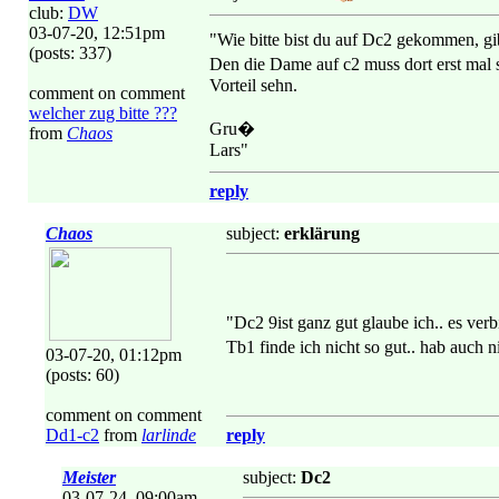
club:
DW
03-07-20, 12:51pm
"Wie bitte bist du auf Dc2 gekommen, gi
(posts: 337)
Den die Dame auf c2 muss dort erst mal 
Vorteil sehn.
comment on comment
welcher zug bitte ???
Gru�
from
Chaos
Lars"
reply
Chaos
subject:
erklärung
"Dc2 9ist ganz gut glaube ich.. es ve
Tb1 finde ich nicht so gut.. hab auch
03-07-20, 01:12pm
(posts: 60)
comment on comment
Dd1-c2
from
larlinde
reply
Meister
subject:
Dc2
03-07-24, 09:00am