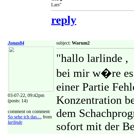
Lars"
reply
Jonas84
subject:
Warum2
"hallo larlinde ,
bei mir w�re es 
einer Partie Feh
03-07-22, 09:42pm
Konzentration be
(posts: 14)
dem Schachprogr
comment on comment
So sehe ich das....
from
larlinde
sofort mit der B