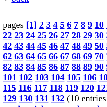
pages
[1]
2
3
4
5
6
7
8
9
10
22
23
24
25
26
27
28
29
30
42
43
44
45
46
47
48
49
50
62
63
64
65
66
67
68
69
70
82
83
84
85
86
87
88
89
90
101
102
103
104
105
106
1
115
116
117
118
119
120
12
129
130
131
132
(10 entries