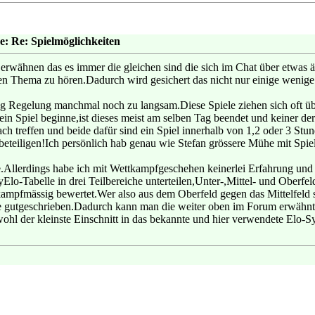
e: Re: Spielmöglichkeiten
erwähnen das es immer die gleichen sind die sich im Chat über etwas 
en Thema zu hören.Dadurch wird gesichert das nicht nur einige wenige
ag Regelung manchmal noch zu langsam.Diese Spiele ziehen sich oft übe
in Spiel beginne,ist dieses meist am selben Tag beendet und keiner de
hach treffen und beide dafür sind ein Spiel innerhalb von 1,2 oder 3 S
u beteiligen!Ich persönlich hab genau wie Stefan grössere Mühe mit Spi
.Allerdings habe ich mit Wettkampfgeschehen keinerlei Erfahrung und w
lo-Tabelle in drei Teilbereiche unterteilen,Unter-,Mittel- und Oberfe
kampfmässig bewertet.Wer also aus dem Oberfeld gegen das Mittelfeld s
utgeschrieben.Dadurch kann man die weiter oben im Forum erwähnten k
ohl der kleinste Einschnitt in das bekannte und hier verwendete Elo-