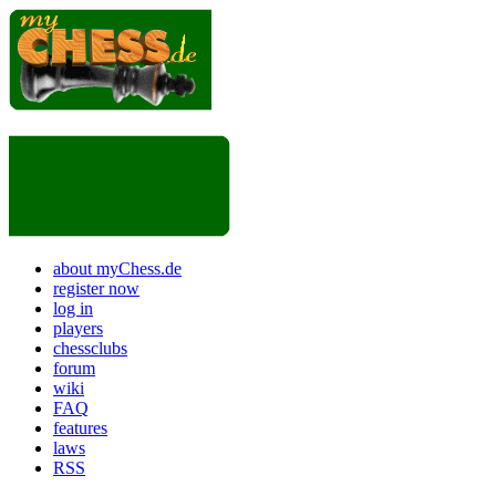
about myChess.de
register now
log in
players
chessclubs
forum
wiki
FAQ
features
laws
RSS