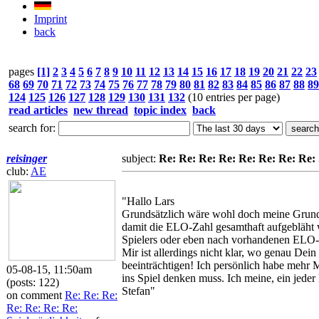
Imprint
back
pages
[1]
2
3
4
5
6
7
8
9
10
11
12
13
14
15
16
17
18
19
20
21
22
23
68
69
70
71
72
73
74
75
76
77
78
79
80
81
82
83
84
85
86
87
88
89
124
125
126
127
128
129
130
131
132
(10 entries per page)
read articles
new thread
topic index
back
search for:
reisinger
subject:
Re: Re: Re: Re: Re: Re: Re: Re: 
club:
AE
"Hallo Lars
Grundsätzlich wäre wohl doch meine Grund-Id
damit die ELO-Zahl gesamthaft aufgebläht w
Spielers oder eben nach vorhandenen ELO-P
Mir ist allerdings nicht klar, wo genau Dein
beeinträchtigen! Ich persönlich habe mehr
05-08-15, 11:50am
ins Spiel denken muss. Ich meine, ein jede
(posts: 122)
Stefan"
on comment
Re: Re: Re:
Re: Re: Re: Re: