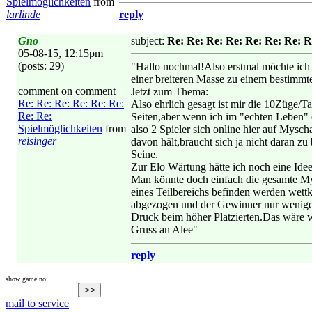
Spielmöglichkeiten
from
larlinde
reply
Gno
subject:
Re: Re: Re: Re: Re: Re: Re: R
05-08-15, 12:15pm
(posts: 29)
"Hallo nochmal!Also erstmal möchte ich 
einer breiteren Masse zu einem bestimmt
comment on comment
Jetzt zum Thema:
Re: Re: Re: Re: Re: Re:
Also ehrlich gesagt ist mir die 10Züge/T
Re: Re:
Seiten,aber wenn ich im "echten Leben" e
Spielmöglichkeiten
from
also 2 Spieler sich online hier auf Mysc
reisinger
davon hält,braucht sich ja nicht daran z
Seine.
Zur Elo Wärtung hätte ich noch eine Idee
Man könnte doch einfach die gesamte MyE
eines Teilbereichs befinden werden wett
abgezogen und der Gewinner nur wenige g
Druck beim höher Platzierten.Das wäre w
Gruss an Alee"
reply
show game no:
mail to service