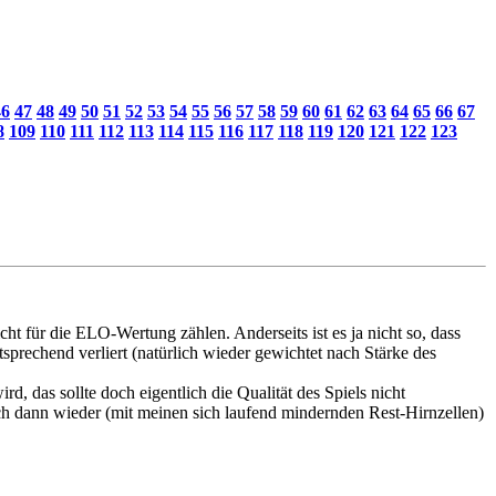
46
47
48
49
50
51
52
53
54
55
56
57
58
59
60
61
62
63
64
65
66
67
8
109
110
111
112
113
114
115
116
117
118
119
120
121
122
123
t für die ELO-Wertung zählen. Anderseits ist es ja nicht so, dass
rechend verliert (natürlich wieder gewichtet nach Stärke des
rd, das sollte doch eigentlich die Qualität des Spiels nicht
h dann wieder (mit meinen sich laufend mindernden Rest-Hirnzellen)