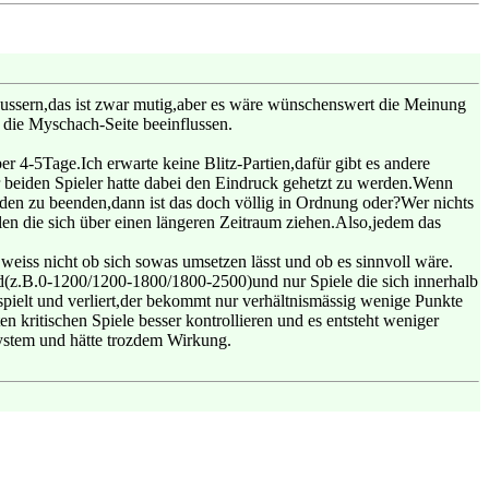
äussern,das ist zwar mutig,aber es wäre wünschenswert die Meinung
 die Myschach-Seite beeinflussen.
r 4-5Tage.Ich erwarte keine Blitz-Partien,dafür gibt es andere
r beiden Spieler hatte dabei den Eindruck gehetzt zu werden.Wenn
tunden zu beenden,dann ist das doch völlig in Ordnung oder?Wer nichts
elen die sich über einen längeren Zeitraum ziehen.Also,jedem das
eiss nicht ob sich sowas umsetzen lässt und ob es sinnvoll wäre.
ld(z.B.0-1200/1200-1800/1800-2500)und nur Spiele die sich innerhalb
pielt und verliert,der bekommt nur verhältnismässig wenige Punkte
ritischen Spiele besser kontrollieren und es entsteht weniger
System und hätte trozdem Wirkung.