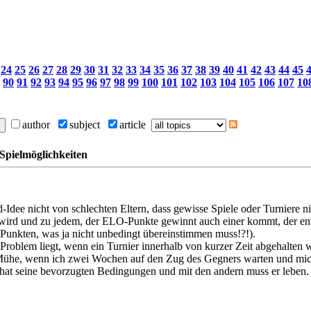
24
25
26
27
28
29
30
31
32
33
34
35
36
37
38
39
40
41
42
43
44
45
90
91
92
93
94
95
96
97
98
99
100
101
102
103
104
105
106
107
10
author
subject
article
Spielmöglichkeiten
ee nicht von schlechten Eltern, dass gewisse Spiele oder Turniere nich
ird und zu jedem, der ELO-Punkte gewinnt auch einer kommt, der entsp
unkten, was ja nicht unbedingt übereinstimmen muss!?!).
 Problem liegt, wenn ein Turnier innerhalb von kurzer Zeit abgehalten wi
 Mühe, wenn ich zwei Wochen auf den Zug des Gegners warten und mic
r hat seine bevorzugten Bedingungen und mit den andern muss er leben.