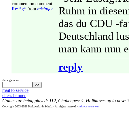
comment on comment
Ruhm in diesem
Re: *g*
from
reisinger
das du CDU -fan
Deutschland lus
man kann nun e
reply
show game no:
mail to service
chess banner
Games are being played: 112, Challenges: 4, Halfmoves up to now: 
Copyright 2003-2026 Karkowski & Schulz - All rights reserved -
privacy statement