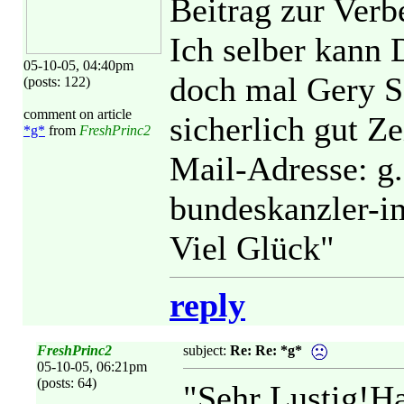
Beitrag zur Ver
Ich selber kann D
05-10-05, 04:40pm
doch mal Gery Sc
(posts: 122)
comment on article
sicherlich gut Z
*g*
from
FreshPrinc2
Mail-Adresse: g
bundeskanzler-i
Viel Glück"
reply
FreshPrinc2
subject:
Re: Re: *g*
05-10-05, 06:21pm
(posts: 64)
"Sehr Lustig!Ha