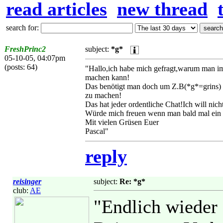
read articles
new thread
search for:
FreshPrinc2
subject:
*g*
05-10-05, 04:07pm
(posts: 64)
"Hallo,ich habe mich gefragt,warum man im
machen kann!
Das benötigt man doch um Z.B(*g*=grins)
zu machen!
Das hat jeder ordentliche Chat!Ich will nich
Würde mich freuen wenn man bald mal ein p
Mit vielen Grüsen Euer
Pascal"
reply
reisinger
subject:
Re: *g*
club:
AE
"Endlich wieder