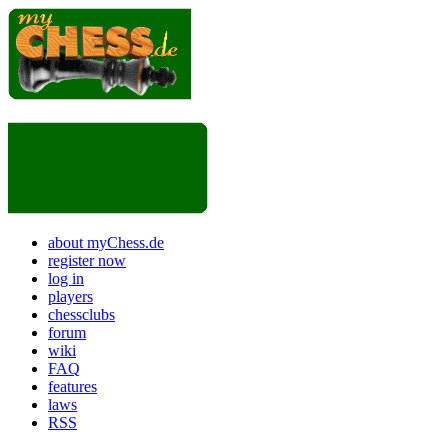
about myChess.de
register now
log in
players
chessclubs
forum
wiki
FAQ
features
laws
RSS