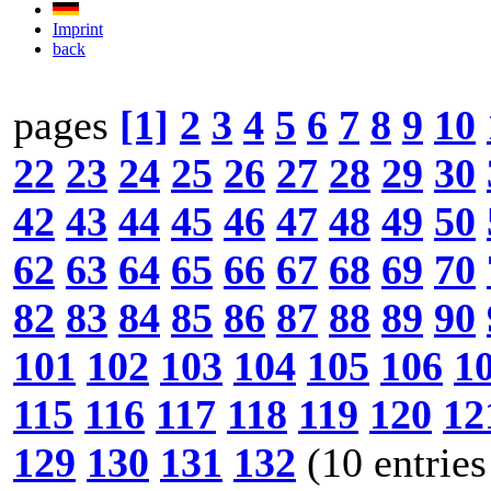
Imprint
back
pages
[1]
2
3
4
5
6
7
8
9
10
22
23
24
25
26
27
28
29
30
42
43
44
45
46
47
48
49
50
62
63
64
65
66
67
68
69
70
82
83
84
85
86
87
88
89
90
101
102
103
104
105
106
1
115
116
117
118
119
120
12
129
130
131
132
(10 entries