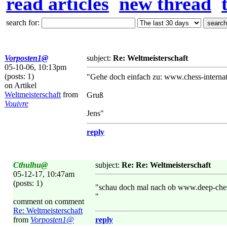
read articles
new thread
search for:
Vorposten1@
subject:
Re: Weltmeisterschaft
05-10-06, 10:13pm
(posts: 1)
"Gehe doch einfach zu: www.chess-internat
on Artikel
Weltmeisterschaft
from
Gruß
Vouivre
Jens"
reply
Cthulhu@
subject:
Re: Re: Weltmeisterschaft
05-12-17, 10:47am
(posts: 1)
"schau doch mal nach ob www.deep-chess
"
comment on comment
Re: Weltmeisterschaft
from
Vorposten1@
reply