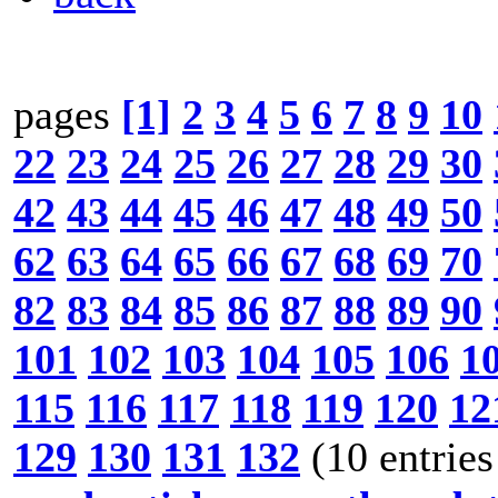
pages
[1]
2
3
4
5
6
7
8
9
10
22
23
24
25
26
27
28
29
30
42
43
44
45
46
47
48
49
50
62
63
64
65
66
67
68
69
70
82
83
84
85
86
87
88
89
90
101
102
103
104
105
106
1
115
116
117
118
119
120
12
129
130
131
132
(10 entries