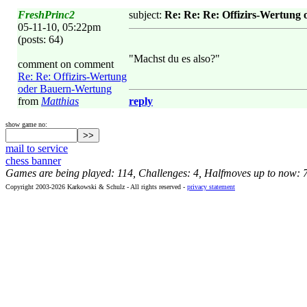
FreshPrinc2
subject:
Re: Re: Re: Offizirs-Wertung
05-11-10, 05:22pm
(posts: 64)
"Machst du es also?"
comment on comment
Re: Re: Offizirs-Wertung
oder Bauern-Wertung
from
Matthias
reply
show game no:
mail to service
chess banner
Games are being played: 114, Challenges: 4, Halfmoves up to now: 
Copyright 2003-2026 Karkowski & Schulz - All rights reserved -
privacy statement