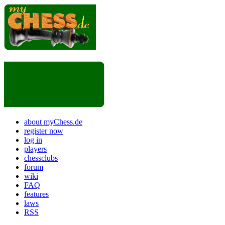
about myChess.de
register now
log in
players
chessclubs
forum
wiki
FAQ
features
laws
RSS