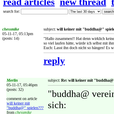
read articles
new thread
search for:
chessmike
subject:
will keiner mit "buddha@" spiel
05-11-17, 05:13pm
(posts: 14)
"Hallo zusammen!! Hat denn wirklich keine
so viel laufen hätte, würde ich selbst mit i
Euch: Lasst ihn doch nicht so hängen! Es w
reply
Merlin
subject:
Re: will keiner mit "buddha@
05-11-17, 05:46pm
(posts: 32)
"buddha@ verein
comment on article
sich:
will keiner mit
"buddha@" spielen???
from
chessmike