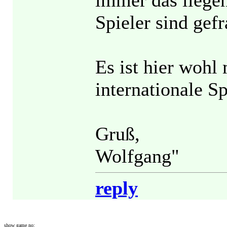
immer das liege
Spieler sind gefr
Es ist hier wohl 
internationale S
Gruß,
Wolfgang"
reply
show game no: