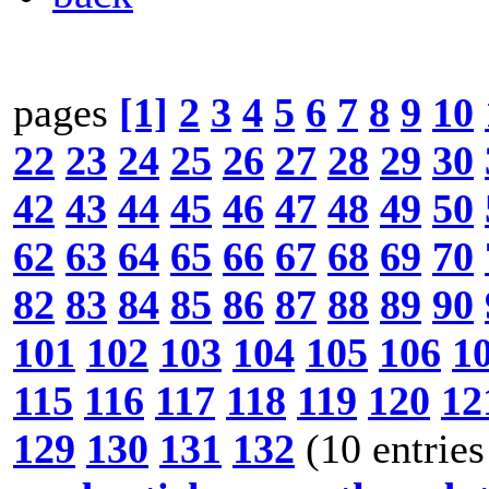
pages
[1]
2
3
4
5
6
7
8
9
10
22
23
24
25
26
27
28
29
30
42
43
44
45
46
47
48
49
50
62
63
64
65
66
67
68
69
70
82
83
84
85
86
87
88
89
90
101
102
103
104
105
106
1
115
116
117
118
119
120
12
129
130
131
132
(10 entries