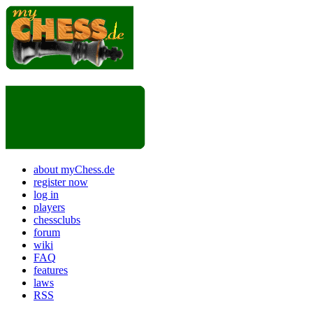
about myChess.de
register now
log in
players
chessclubs
forum
wiki
FAQ
features
laws
RSS