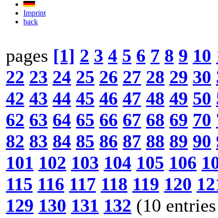
Imprint
back
pages
[1]
2
3
4
5
6
7
8
9
10
22
23
24
25
26
27
28
29
30
42
43
44
45
46
47
48
49
50
62
63
64
65
66
67
68
69
70
82
83
84
85
86
87
88
89
90
101
102
103
104
105
106
1
115
116
117
118
119
120
12
129
130
131
132
(10 entries