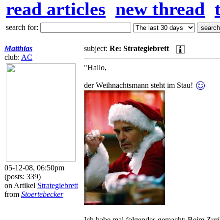
read articles
new thread
search for:
Matthias
subject:
Re: Strategiebrett
club:
AC
"Hallo,
der Weihnachtsmann steht im Stau!
05-12-08, 06:50pm
(posts: 339)
on Artikel
Strategiebrett
from
Stoertebecker
Ich habe mal folgendes gemacht: Beim Zurü