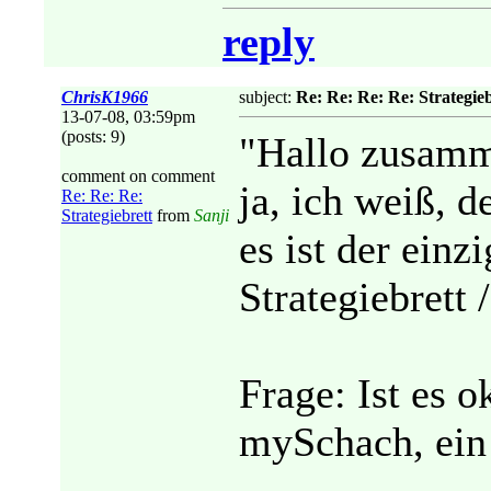
reply
ChrisK1966
subject:
Re: Re: Re: Re: Strategieb
13-07-08, 03:59pm
(posts: 9)
"Hallo zusam
comment on comment
ja, ich weiß, d
Re: Re: Re:
Strategiebrett
from
Sanji
es ist der ein
Strategiebrett 
Frage: Ist es o
mySchach, ein 