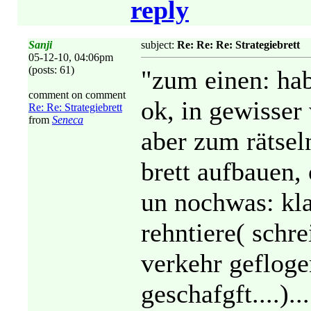
reply
Sanji
subject:
Re: Re: Re: Strategiebrett
05-12-10, 04:06pm
(posts: 61)
"zum einen: hab
comment on comment
ok, in gewisser 
Re: Re: Strategiebrett
from
Seneca
aber zum rätsel
brett aufbauen,
un nochwas: kla
rehntiere( schr
verkehr gefloge
geschafgft....)...