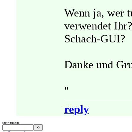
Wenn ja, wer t
verwendet Ihr?
Schach-GUI?
Danke und Gru
"
reply
show game no: