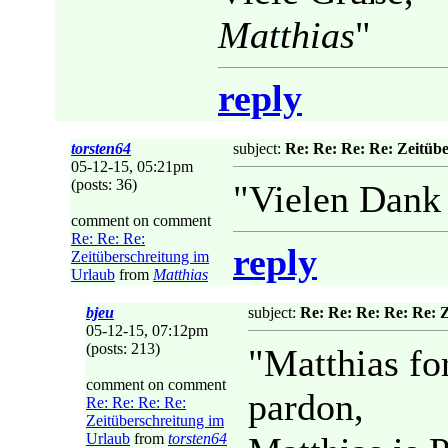
Matthias
"
reply
torsten64
subject:
Re: Re: Re: Re: Zeitüb
05-12-15, 05:21pm
(posts: 36)
"Vielen Dank 
comment on comment
Re: Re: Re:
reply
Zeitüberschreitung im
Urlaub
from
Matthias
bjeu
subject:
Re: Re: Re: Re: Re: 
05-12-15, 07:12pm
(posts: 213)
"Matthias for
comment on comment
pardon,
Re: Re: Re: Re:
Zeitüberschreitung im
Urlaub
from
torsten64