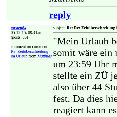
reply
torsten64
subject:
Re: Re: Zeitüberschreitung
05-12-15, 09:41am
(posts: 36)
"Mein Urlaub b
comment on comment
somit wäre ein
Re: Zeitüberschreitung
im Urlaub
from
Matthias
um 23:59 Uhr m
stellte ein ZÜ 
also über 44 S
fest. Da dies hi
reagiert kann es