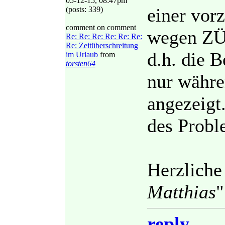
05-12-15, 08:47pm
einer vor
(posts: 339)
comment on comment
wegen ZÜ
Re: Re: Re: Re: Re: Re:
Re: Zeitüberschreitung
d.h. die B
im Urlaub
from
torsten64
nur währe
angezeigt
des Prob
Herzliche
Matthias
"
reply