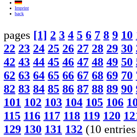
Imprint
back
pages
[1]
2
3
4
5
6
7
8
9
10
22
23
24
25
26
27
28
29
30
42
43
44
45
46
47
48
49
50
62
63
64
65
66
67
68
69
70
82
83
84
85
86
87
88
89
90
101
102
103
104
105
106
1
115
116
117
118
119
120
12
129
130
131
132
(10 entries