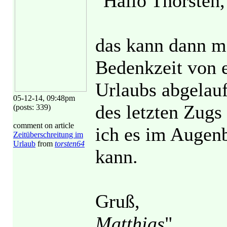
"Hallo Thorsten,
das kann dann mö
Bedenkzeit von e
Urlaubs abgelauf
05-12-14, 09:48pm
des letzten Zugs
(posts: 339)
comment on article
ich es im Augenb
Zeitüberschreitung im
Urlaub
from
torsten64
kann.
Gruß,
Matthias
"