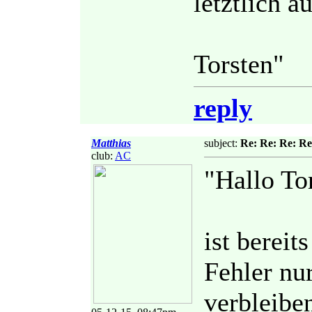
letztlich a
Torsten"
reply
Matthias
subject:
Re: Re: Re: Re
club:
AC
"Hallo To
ist berei
Fehler nur
verbleibe