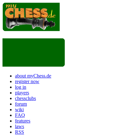
about myChess.de
register now
log in
players
chessclubs
forum
wiki
FAQ
features
laws
RSS