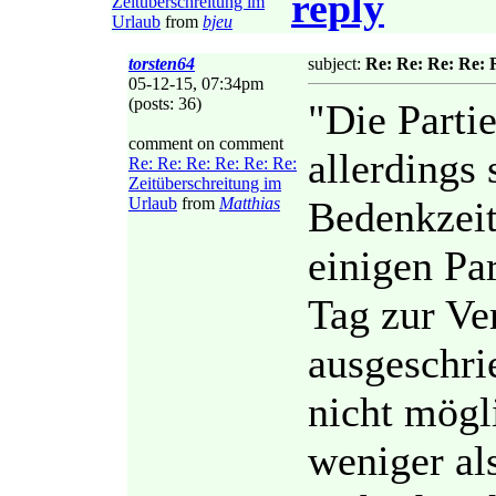
reply
Zeitüberschreitung im
Urlaub
from
bjeu
torsten64
subject:
Re: Re: Re: Re: 
05-12-15, 07:34pm
(posts: 36)
"Die Partie
comment on comment
allerdings 
Re: Re: Re: Re: Re: Re:
Zeitüberschreitung im
Urlaub
from
Matthias
Bedenkzeit
einigen Par
Tag zur Ve
ausgeschri
nicht mögli
weniger al