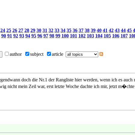
24
25
26
27
28
29
30
31
32
33
34
35
36
37
38
39
40
41
42
43
44
45
90
91
92
93
94
95
96
97
98
99
100
101
102
103
104
105
106
107
10
author
subject
article
rgendwann doch die Nr.1 der Rangliste hier werden, wenn ich es auch n
g nicht mein Zeil war, erst letzte Woche dachte ich mir, jetzt m�chte 