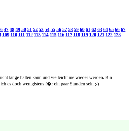
46
47
48
49
50
51
52
53
54
55
56
57
58
59
60
61
62
63
64
65
66
67
8
109
110
111
112
113
114
115
116
117
118
119
120
121
122
123
icht lange halten kann und vielleicht nie wieder werden. Bin
ich es doch wenigistens f�r ein paar Stunden sein ;-)