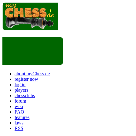
about myChess.de
register now
log in
players
chessclubs
forum
wiki
FAQ
features
laws
RSS