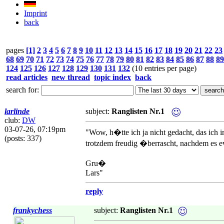
Imprint
back
pages
[1]
2
3
4
5
6
7
8
9
10
11
12
13
14
15
16
17
18
19
20
21
22
23
68
69
70
71
72
73
74
75
76
77
78
79
80
81
82
83
84
85
86
87
88
89
124
125
126
127
128
129
130
131
132
(10 entries per page)
read articles
new thread
topic index
back
search for:
larlinde
subject:
Ranglisten Nr.1
club:
DW
03-07-26, 07:19pm
"Wow, h�tte ich ja nicht gedacht, das ich i
(posts: 337)
trotzdem freudig �berrascht, nachdem es ewi
Gru�
Lars"
reply
frankychess
subject:
Ranglisten Nr.1