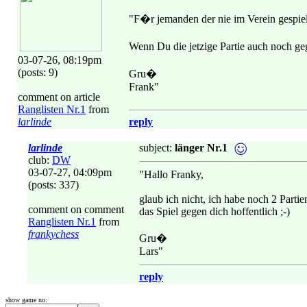
"F�r jemanden der nie im Verein gespielt
Wenn Du die jetzige Partie auch noch ge
03-07-26, 08:19pm
(posts: 9)
Gru�
Frank"
comment on article
Ranglisten Nr.1
from
larlinde
reply
larlinde
subject:
länger Nr.1
club:
DW
03-07-27, 04:09pm
"Hallo Franky,
(posts: 337)
glaub ich nicht, ich habe noch 2 Parti
comment on comment
das Spiel gegen dich hoffentlich ;-)
Ranglisten Nr.1
from
frankychess
Gru�
Lars"
reply
show game no: