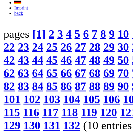
Imprint
back
pages
[1]
2
3
4
5
6
7
8
9
10
22
23
24
25
26
27
28
29
30
42
43
44
45
46
47
48
49
50
62
63
64
65
66
67
68
69
70
82
83
84
85
86
87
88
89
90
101
102
103
104
105
106
1
115
116
117
118
119
120
12
129
130
131
132
(10 entries