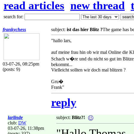
read articles
new thread
search for:
frankychess
subject:
ist das hier Blitz ?
The game has be
"hallo lars,
auf meine frau hin ob wir mal Online die K
Schach w�re und du nicht so gut im Blitzen
03-07-26, 08:25pm
bekommt...
(posts: 9)
Vielleicht sollten wir doch mal blitzen ?
Gru�
Frank"
reply
larlinde
subject:
Blitz?!
club:
DW
03-07-26, 11:38pm
"Hallo Thomas,
(posts: 337)