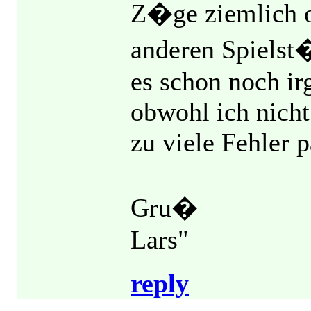
Z�ge ziemlich of
anderen Spielst�
es schon noch ir
obwohl ich nicht 
zu viele Fehler p
Gru�
Lars"
reply