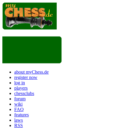
about myChess.de
register now
log in
players
chessclubs
forum
wiki
FAQ
features
laws
RSS