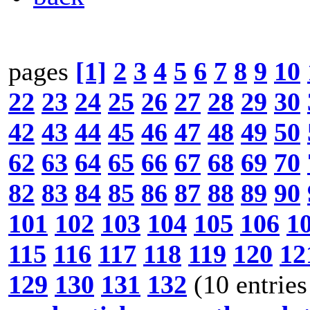
pages
[1]
2
3
4
5
6
7
8
9
10
22
23
24
25
26
27
28
29
30
42
43
44
45
46
47
48
49
50
62
63
64
65
66
67
68
69
70
82
83
84
85
86
87
88
89
90
101
102
103
104
105
106
1
115
116
117
118
119
120
12
129
130
131
132
(10 entries