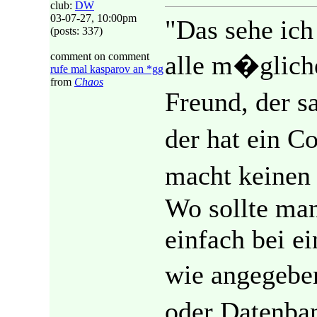
club:
DW
03-07-27, 10:00pm
"Das sehe ich 
(posts: 337)
comment on comment
alle m�gliche
rufe mal kasparov an *gg
from
Chaos
Freund, der s
der hat ein C
macht keinen
Wo sollte ma
einfach bei e
wie angegebe
oder Datenban