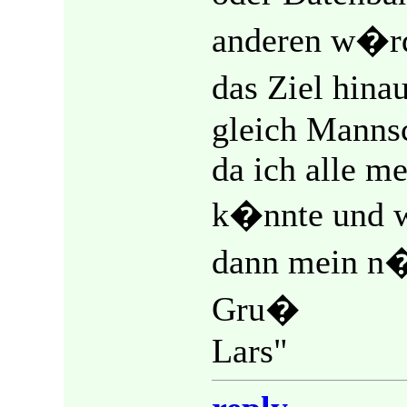
anderen w�rd
das Ziel hina
gleich Mannsc
da ich alle m
k�nnte und w
dann mein n�
Gru�
Lars"