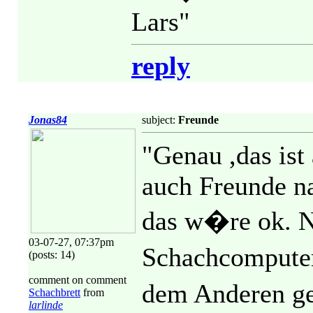
Lars"
reply
Jonas84
subject:
Freunde
"Genau ,das is
auch Freunde na
das w�re ok. N
03-07-27, 07:37pm
Schachcomputer
(posts: 14)
comment on comment
dem Anderen g
Schachbrett
from
larlinde