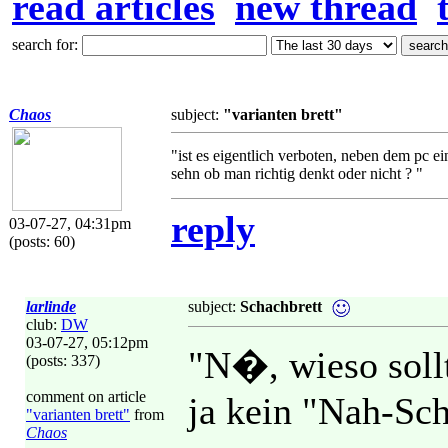
read articles
new thread
search for:
Chaos
subject:
"varianten brett"
"ist es eigentlich verboten, neben dem pc e
sehn ob man richtig denkt oder nicht ? "
reply
03-07-27, 04:31pm
(posts: 60)
larlinde
subject:
Schachbrett
club:
DW
03-07-27, 05:12pm
"N�, wieso sollt
(posts: 337)
comment on article
ja kein "Nah-Sch
"varianten brett"
from
Chaos