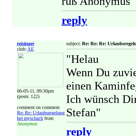
ruß Anonymus"
reply
reisinger
subject:
Re: Re: Re: Urlaubsregel
club:
AE
"Helau
Wenn Du zuviel
einen Kaminfeg
06-05-11, 09:30pm
Ich wünsch Dir
(posts: 122)
comment on comment
Stefan"
Re: Re: Urlaubsregelung
bei myschach
from
Anonymus
reply