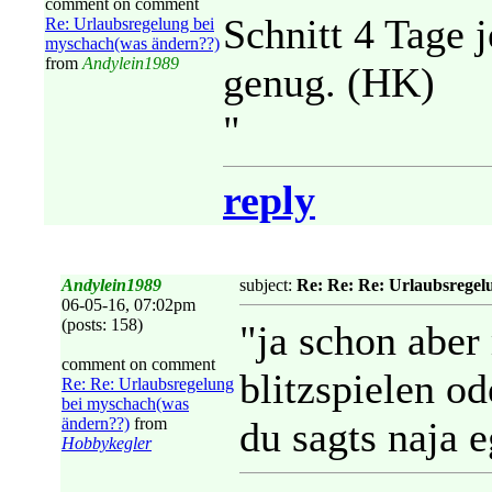
comment on comment
Schnitt 4 Tage 
Re: Urlaubsregelung bei
myschach(was ändern??)
from
Andylein1989
genug. (HK)
"
reply
Andylein1989
subject:
Re: Re: Re: Urlaubsregel
06-05-16, 07:02pm
(posts: 158)
"ja schon aber
comment on comment
blitzspielen od
Re: Re: Urlaubsregelung
bei myschach(was
ändern??)
from
du sagts naja e
Hobbykegler