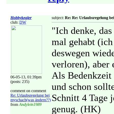
Hobbykegler
subject:
Re: Re: Urlaubsregelung be
club:
DW
"Ich denke, das
mal gehabt (ich
deswegen wiede
verloren), aber 
Als Bedenkzeit 
06-05-13, 01:39pm
(posts: 235)
und schon sollt
comment on comment
Schnitt 4 Tage 
Re: Urlaubsregelung bei
myschach(was ändern??)
from
Andylein1989
genug. (HK)