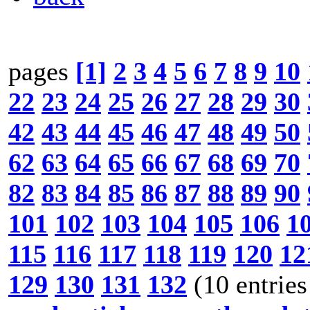
pages
[1]
2
3
4
5
6
7
8
9
10
22
23
24
25
26
27
28
29
30
42
43
44
45
46
47
48
49
50
62
63
64
65
66
67
68
69
70
82
83
84
85
86
87
88
89
90
101
102
103
104
105
106
1
115
116
117
118
119
120
12
129
130
131
132
(10 entries