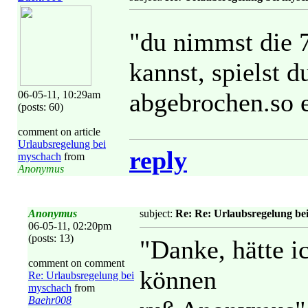
"du nimmst die 
kannst, spielst d
abgebrochen.so e
06-05-11, 10:29am
(posts: 60)
comment on article
Urlaubsregelung bei
reply
myschach
from
Anonymus
Anonymus
subject:
Re: Re: Urlaubsregelung be
06-05-11, 02:20pm
(posts: 13)
"Danke, hätte i
comment on comment
können
Re: Urlaubsregelung bei
myschach
from
Baehr008