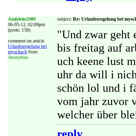
Andylein1989
subject:
Re: Urlaubsregelung bei mys
06-05-12, 02:09pm
(posts: 158)
"Und zwar geht 
comment on article
bis freitag auf a
Urlaubsregelung bei
myschach
from
Anonymus
uch keene lust m
uhr da will i ni
schön lol und i 
vom jahr zuvor v
welcher über ble
reply