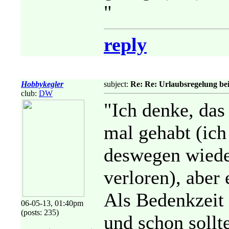
"
reply
Hobbykegler
subject:
Re: Re: Urlaubsregelung be
club:
DW
"Ich denke, das
mal gehabt (ich
deswegen wiede
verloren), aber 
Als Bedenkzeit 
06-05-13, 01:40pm
(posts: 235)
und schon sollt