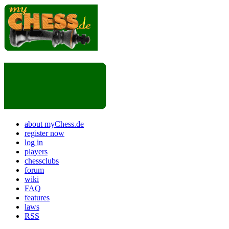
about myChess.de
register now
log in
players
chessclubs
forum
wiki
FAQ
features
laws
RSS