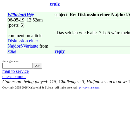
reply
WilhelmHH@
subject:
Re: Diskussion einer Najdorf-
06-05-19, 12:52am
(posts: 5)
"Das seh ich wie Kalle. 7.Ld5 wäre mei
comment on article
Diskussion einer
Najdorf-Variante
from
kalle
reply
show game no:
mail to service
chess banner
Games are being played: 115, Challenges: 3, Halfmoves up to now: 
Copyright 2003-2026 Karkowski & Schulz - All rights reserved -
privacy statement