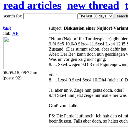
read articles
new thread
search for:
kalle
subject:
Diskussion einer Najdorf-Varian
club:
AE
"Nunn (Najdorf für Turnierspieler) gibt hier
9.f4 Sc5 10.0-0 Sfxe4 11.Sxe4 Lxe4 12.f5
Zustand. (Das stimmt schon, aber dafür hat 
Aber: Der Be4 kann doch nun geschlagen 
Was im vorigen Zug nicht ging:
8. ... Sxe4 wegen 9.Df3 mit Figurengewinn,
06-05-16, 08:32am
oder
(posts: 92)
8. ... Lxe4 9.Sxe4 Sxe4 10.Dh4 (nicht 10.
Ja, aber im 9. Zuge nun gehts doch, oder?
9.f4 Sxe4 und jetzt zeige mir mal einer was
Gruß vom kalle.
PS: Die Partie läuft noch. Ich hab den e4 mi
beeinflussen. Falls aber doch, so haltet euc