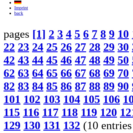
Imprint
back
pages
[1]
2
3
4
5
6
7
8
9
10
22
23
24
25
26
27
28
29
30
42
43
44
45
46
47
48
49
50
62
63
64
65
66
67
68
69
70
82
83
84
85
86
87
88
89
90
101
102
103
104
105
106
1
115
116
117
118
119
120
12
129
130
131
132
(10 entries