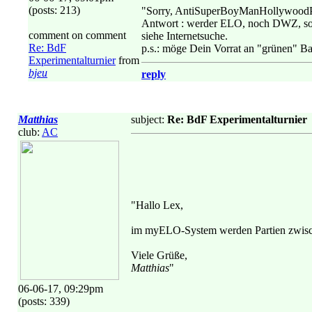
(posts: 213)
"Sorry, AntiSuperBoyManHollywoodP
Antwort : werder ELO, noch DWZ, s
comment on comment
siehe Internetsuche.
Re: BdF
p.s.: möge Dein Vorrat an "grünen" Ba
Experimentalturnier
from
bjeu
reply
Matthias
subject:
Re: BdF Experimentalturnier
club:
AC
"Hallo Lex,
im myELO-System werden Partien zwisch
Viele Grüße,
Matthias
"
06-06-17, 09:29pm
(posts: 339)