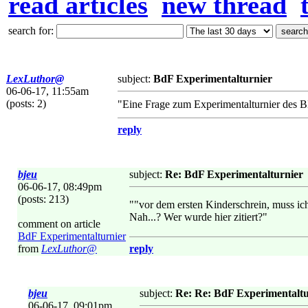
read articles
new thread
search for:
LexLuthor@
subject:
BdF Experimentalturnier
06-06-17, 11:55am
(posts: 2)
"Eine Frage zum Experimentalturnier des 
reply
bjeu
subject:
Re: BdF Experimentalturnier
06-06-17, 08:49pm
(posts: 213)
""vor dem ersten Kinderschrein, muss ich
Nah...? Wer wurde hier zitiert?"
comment on article
BdF Experimentalturnier
from
LexLuthor@
reply
bjeu
subject:
Re: Re: BdF Experimentaltu
06-06-17, 09:01pm