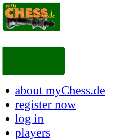
about myChess.de
register now
log in
players