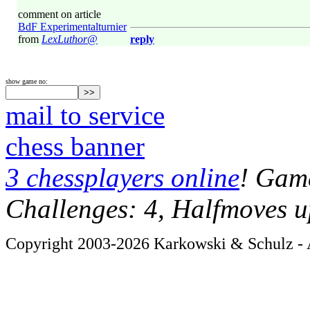
comment on article
BdF Experimentalturnier
from
LexLuthor@
reply
show game no:
mail to service
chess banner
3 chessplayers online
! Game
Challenges: 4, Halfmoves u
Copyright 2003-2026 Karkowski & Schulz - A