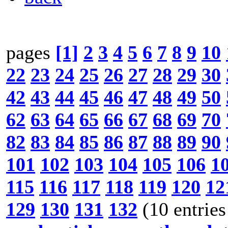
pages
[1]
2
3
4
5
6
7
8
9
10
22
23
24
25
26
27
28
29
30
42
43
44
45
46
47
48
49
50
62
63
64
65
66
67
68
69
70
82
83
84
85
86
87
88
89
90
101
102
103
104
105
106
1
115
116
117
118
119
120
12
129
130
131
132
(10 entries