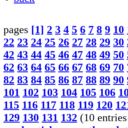
pages
[1]
2
3
4
5
6
7
8
9
10
22
23
24
25
26
27
28
29
30
42
43
44
45
46
47
48
49
50
62
63
64
65
66
67
68
69
70
82
83
84
85
86
87
88
89
90
101
102
103
104
105
106
1
115
116
117
118
119
120
12
129
130
131
132
(10 entries