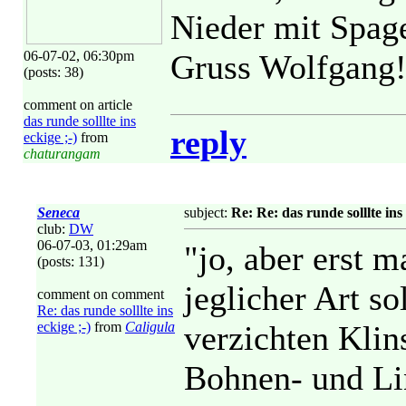
Nieder mit Spage
06-07-02, 06:30pm
Gruss Wolfgang!
(posts: 38)
comment on article
das runde solllte ins
reply
eckige ;-)
from
chaturangam
Seneca
subject:
Re: Re: das runde solllte ins 
club:
DW
06-07-03, 01:29am
"jo, aber erst m
(posts: 131)
jeglicher Art s
comment on comment
Re: das runde solllte ins
eckige ;-)
from
Caligula
verzichten Klin
Bohnen- und Li