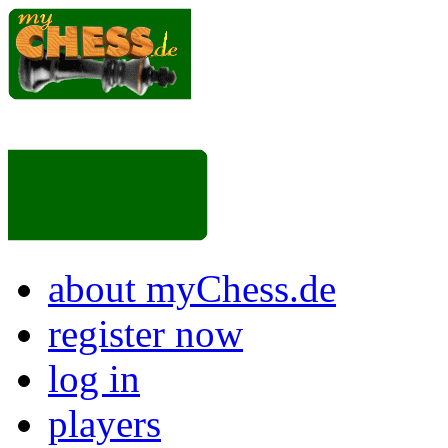
about myChess.de
register now
log in
players