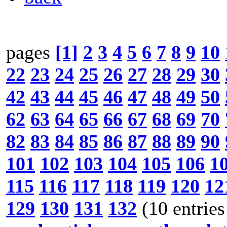
pages
[1]
2
3
4
5
6
7
8
9
10
22
23
24
25
26
27
28
29
30
42
43
44
45
46
47
48
49
50
62
63
64
65
66
67
68
69
70
82
83
84
85
86
87
88
89
90
101
102
103
104
105
106
1
115
116
117
118
119
120
12
129
130
131
132
(10 entries