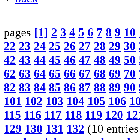
pages
[1]
2
3
4
5
6
7
8
9
10
22
23
24
25
26
27
28
29
30
42
43
44
45
46
47
48
49
50
62
63
64
65
66
67
68
69
70
82
83
84
85
86
87
88
89
90
101
102
103
104
105
106
1
115
116
117
118
119
120
12
129
130
131
132
(10 entries