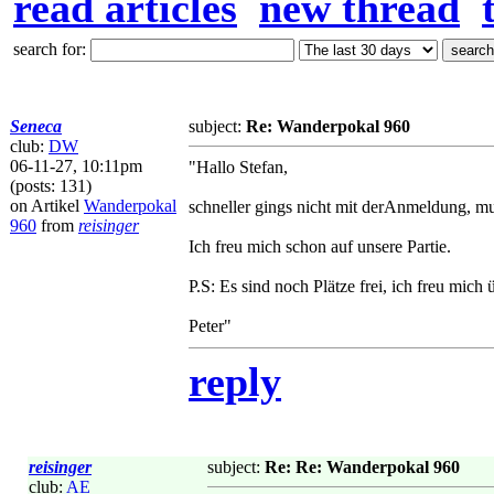
read articles
new thread
search for:
Seneca
subject:
Re: Wanderpokal 960
club:
DW
06-11-27, 10:11pm
"Hallo Stefan,
(posts: 131)
on Artikel
Wanderpokal
schneller gings nicht mit derAnmeldung, mus
960
from
reisinger
Ich freu mich schon auf unsere Partie.
P.S: Es sind noch Plätze frei, ich freu mich ü
Peter"
reply
reisinger
subject:
Re: Re: Wanderpokal 960
club:
AE