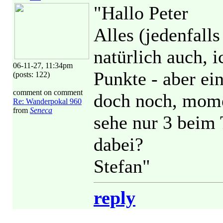
"Hallo Peter
Alles (jedenfalls
natürlich auch, i
06-11-27, 11:34pm
Punkte - aber ei
(posts: 122)
comment on comment
doch noch, mome
Re: Wanderpokal 960
from
Seneca
sehe nur 3 beim T
dabei?
Stefan"
reply