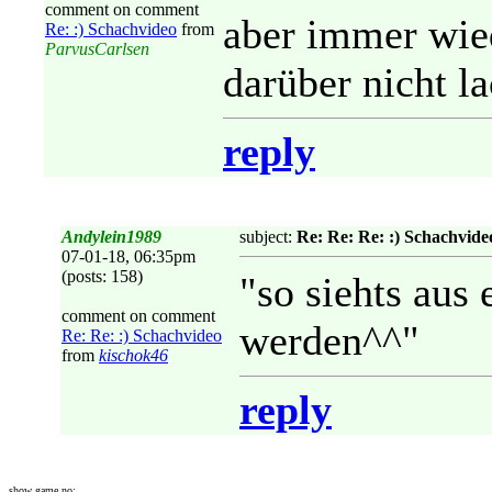
comment on comment
aber immer wie
Re: :) Schachvideo
from
ParvusCarlsen
darüber nicht l
reply
Andylein1989
subject:
Re: Re: Re: :) Schachvide
07-01-18, 06:35pm
(posts: 158)
"so siehts aus
comment on comment
werden^^"
Re: Re: :) Schachvideo
from
kischok46
reply
show game no: