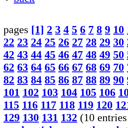
pages
[1]
2
3
4
5
6
7
8
9
10
22
23
24
25
26
27
28
29
30
42
43
44
45
46
47
48
49
50
62
63
64
65
66
67
68
69
70
82
83
84
85
86
87
88
89
90
101
102
103
104
105
106
1
115
116
117
118
119
120
12
129
130
131
132
(10 entries