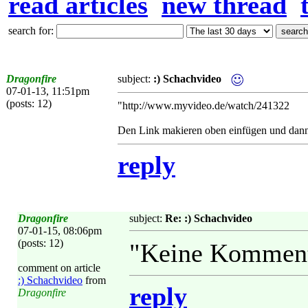
read articles
new thread
search for:
Dragonfire
subject:
:) Schachvideo
07-01-13, 11:51pm
(posts: 12)
"http://www.myvideo.de/watch/241322
Den Link makieren oben einfügen und dann
reply
Dragonfire
subject:
Re: :) Schachvideo
07-01-15, 08:06pm
(posts: 12)
"Keine Komment
comment on article
:) Schachvideo
from
reply
Dragonfire