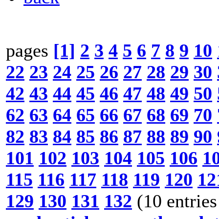
pages
[1]
2
3
4
5
6
7
8
9
10
22
23
24
25
26
27
28
29
30
42
43
44
45
46
47
48
49
50
62
63
64
65
66
67
68
69
70
82
83
84
85
86
87
88
89
90
101
102
103
104
105
106
1
115
116
117
118
119
120
12
129
130
131
132
(10 entries