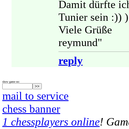
Damit dürfte ic
Tunier sein :)) )
Viele Grüße
reymund"
reply
show game no:
mail to service
chess banner
1 chessplayers online
! Game