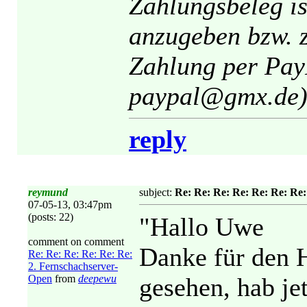
Zahlungsbeleg is
anzugeben bzw. 
Zahlung per PayP
paypal@gmx.de)
reply
reymund
subject:
Re: Re: Re: Re: Re: Re: Re
07-05-13, 03:47pm
(posts: 22)
"Hallo Uwe
comment on comment
Danke für den H
Re: Re: Re: Re: Re: Re:
2. Fernschachserver-
Open
from
deepewu
gesehen, hab je